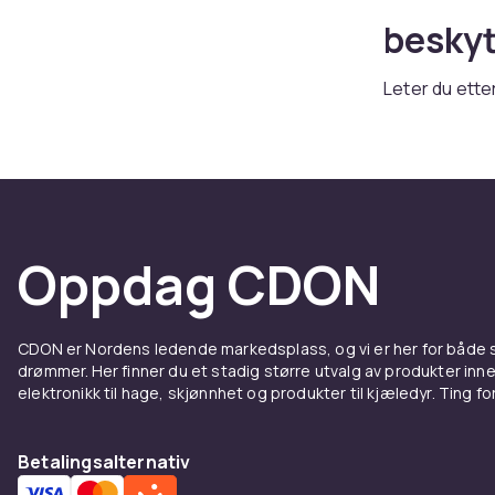
beskyt
Leter du ette
bredt sortim
følelse. Ente
tilbehør, finn
Deksel
Oppdag CDON
Samsun
Et godt dekse
CDON er Nordens ledende markedsplass, og vi er her for både
hverdagslige 
drømmer. Her finner du et stadig større utvalg av produkter inne
slanke profil
elektronikk til hage, skjønnhet og produkter til kjæledyr. Ting for 
hele utvalget
Ladere
Betalingsalternativ