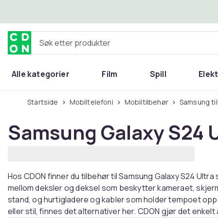
Hopp til hovedinnhold
Søk etter produkter
Alle kategorier
Film
Spill
Elek
Startside
Mobiltelefoni
Mobiltilbehør
Samsung ti
Samsung Galaxy S24 Ul
Hos CDON finner du tilbehør til Samsung Galaxy S24 Ultr
mellom deksler og deksel som beskytter kameraet, skjer
stand, og hurtigladere og kabler som holder tempoet oppe.
eller stil, finnes det alternativer her. CDON gjør det enkelt å