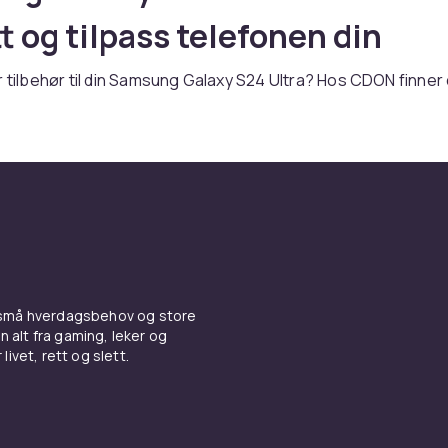
t og tilpass telefonen din
r tilbehør til din Samsung Galaxy S24 Ultra? Hos CDON finner 
ent av tilbehør for S-serien med toppmodern teknologi og p
n du trenger et deksel, skjermbeskyttelse, lader eller andre 
er du riktig produkt her.
 og skjermbeskyttelse til
g Galaxy S24 Ultra
l beskytter din Samsung Galaxy S24 Ultra mot riper, støt og
 små hverdagsbehov og store
uhell. Velg mellom tynne silikon-deksel som bevarer telefo
n alt fra gaming, leker og
, eller robuste støtdempende modeller for ekstra beskyttels
livet, rett og slett.
 av
Samsung tilbehør
hos CDON.
 og kabler til Samsung Galax