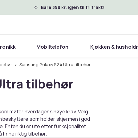
Bare 399 kr. igjen til fri frakt!
tronikk
Mobiltelefoni
Kjøkken & hushold
lbehør
Samsung Galaxy S24 Ultra tilbehør
tra tilbehør
a som møter hverdagens høye krav. Velg
mbeskyttere som holder skjermen i god
 Enten du er ute etter funksjonalitet
 finne riktig tilbehør.