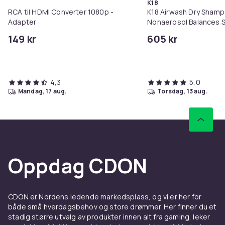
K18
RCA til HDMI Converter 1080p -
K18 Airwash Dry Sham
Adapter
Nonaerosol Balances S
Controls Excess Oil
149 kr
605 kr
4,3
5,0
mandag, 17 aug.
torsdag, 13 aug.
Oppdag CDON
CDON er Nordens ledende markedsplass, og vi er her for
både små hverdagsbehov og store drømmer. Her finner du et
stadig større utvalg av produkter innen alt fra gaming, leker