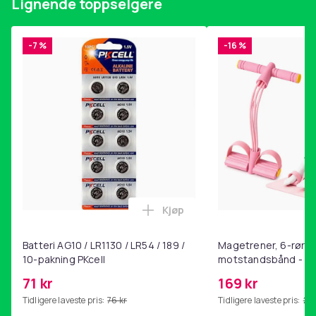
Lignende toppselgere
Berøringsskjerm
Nei
Artikkel nr.
-7 %
-16 %
890a11bf-49ce-5652-a308-1dc17504f833
Produktsikkerhetsinformasjon
Kjøp
Legg Batteri AG10 / LR1130 / L
Batteri AG10 / LR1130 / LR54 / 189 /
Magetrener, 6-rørs 
10-pakning PKcell
motstandsbånd - m
kjernetrening, yoga
71 kr
169 kr
hjemmegymnastikk P
Tidligere laveste pris:
76 kr
Tidligere laveste pris:
201