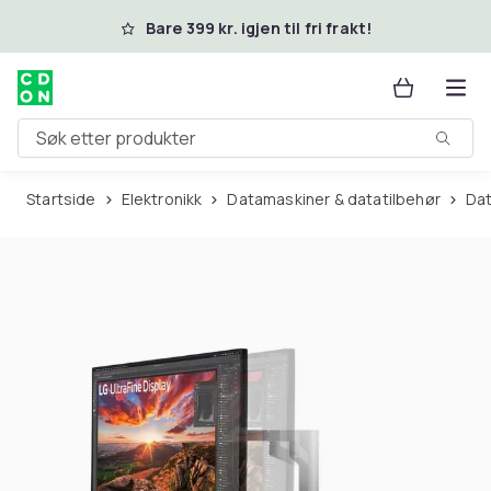
Hopp til hovedinnhold
Bare 399 kr. igjen til fri frakt!
Søk etter produkter
Startside
Elektronikk
Datamaskiner & datatilbehør
D