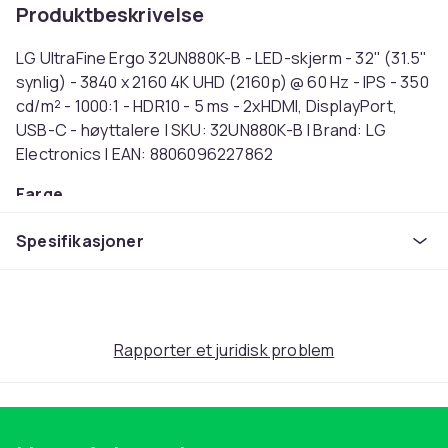
Produktbeskrivelse
LG UltraFine Ergo 32UN880K-B - LED-skjerm - 32" (31.5"
synlig) - 3840 x 2160 4K UHD (2160p) @ 60 Hz - IPS - 350
cd/m² - 1000:1 - HDR10 - 5 ms - 2xHDMI, DisplayPort,
USB-C - høyttalere | SKU: 32UN880K-B | Brand: LG
Electronics | EAN: 8806096227862
Farge
Svart
Spesifikasjoner
Oppløsning
4K Ultra HD
Oppdateringsfrekvens
60
Skjermstørrelse
Rapporter et juridisk problem
31.5
Skjermtype
LCD