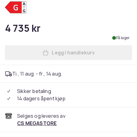
4 735 kr
På lager
Legg i handlekurv
Legg LG UltraFine Ergo 32UN8
Ti., 11 aug. - fr., 14 aug.
Sikker betaling
14 dagers åpent kjøp
Selges og leveres av
CS MEGASTORE