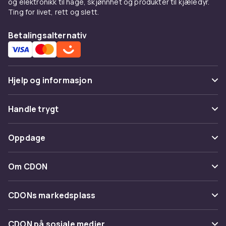
og elektronikk til hage, skjønnhet og produkter til kjæledyr.
Ting for livet, rett og slett.
Betalingsalternativ
Hjelp og informasjon
Vanlige spørsmål
Handle trygt
Spor pakke
Betaling
Oppdage
Angre & returner her
Levering
Kategorier
Kontakt oss
Om CDON
Vilkår & policy
Varemerker
Om oss
Tilbakekallinger
CDONs markedsplass
Guider
Kundeanmeldelser
Merchant Help Center
CDON på sosiale medier