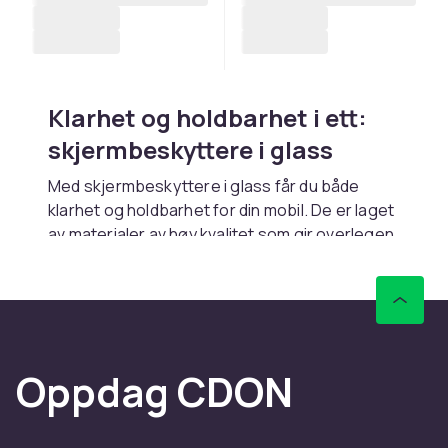
Klarhet og holdbarhet i ett:
skjermbeskyttere i glass
Med skjermbeskyttere i glass får du både
klarhet og holdbarhet for din mobil. De er laget
av materialer av høy kvalitet som gir overlegen
beskyttelse mot riper og støt, samtidig som de
opprettholder skjermens bildekvalitet. Sørg
for å utforske vårt utvalg av skjermbeskyttere
i glass og sørg for at skjermen din alltid er
krystallklar.
Oppdag CDON
Beskytt skjermen din med stil
med skjermbeskyttere til