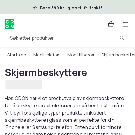
Hopp til hovedinnhold
Bare 399 kr. igjen til fri frakt!
Søk etter produkter
Startside
Mobiltelefoni
Mobiltilbehør
Skjermbeskytte
Skjermbeskyttere
Hos CDON har vi et bredt utvalg av skjermbeskyttere
for å beskytte mobiltelefonen din på best mulig måte.
Vi tilbyr forskjellige typer produkter, inkludert
skjermbeskyttere i glass som er perfekte for din
iPhone eller Samsung-telefon. Enten du vil forhindre
skader eller bare holde skjermen din i ny stand, har vi