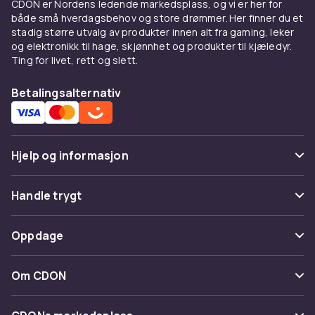
CDON er Nordens ledende markedsplass, og vi er her for
mobil
både små hverdagsbehov og store drømmer. Her finner du et
stadig større utvalg av produkter innen alt fra gaming, leker
Skjermbeskyttere til mobil er designet for å
og elektronikk til hage, skjønnhet og produkter til kjæledyr.
passe perfekt på din iPhone eller Samsung-
Ting for livet, rett og slett.
telefon og gir en stilig og usynlig løsning for å
holde skjermen din trygg. De er enkle å påføre
Betalingsalternativ
og etterlater ingen klissete rester når de
fjernes – så utforsk vårt utvalg av
skjermbeskyttere til mobil og beskytt
skjermen din med stil.
Hjelp og informasjon
Skjermbeskyttere til din
Vanlige spørsmål
Handle trygt
iPhone
Spor pakke
Betaling
For iPhone-entusiaster tilbyr vi et bredt utvalg
Oppdage
Angre & returner her
av skjermbeskyttere som er spesielt designet
Levering
for å passe perfekt til din Apple-enhet. Enten
Kategorier
Kontakt oss
Om CDON
du har en iPhone 15, iPhone SE eller en annen
Vilkår & policy
Varemerker
modell, har vi iPhone-skjermbeskytteren du
Om oss
Tilbakekallinger