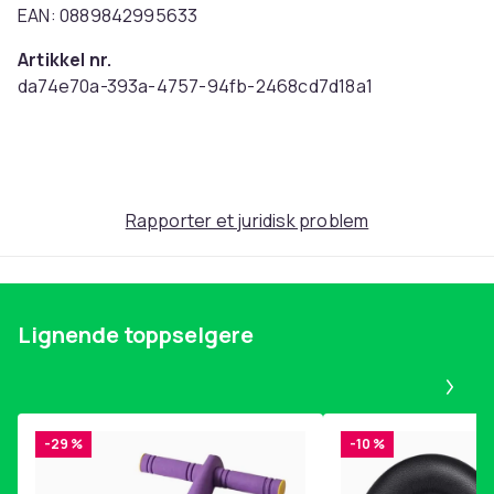
EAN: 0889842995633
Artikkel nr.
da74e70a-393a-4757-94fb-2468cd7d18a1
Produktsikkerhetsinformasjon
Rapporter et juridisk problem
Lignende toppselgere
Pa
-29 %
-10 %