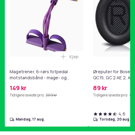
Kjøp
Legg Magetrener, 6-rørs fotp
Magetrener, 6-rørs fotpedal
Øreputer for Bose QC
motstandsbånd - mage- og
QC15, QC 2 AE 2, AE 
kjernetrening, yoga og
SoundTrue, SoundLin
149 kr
89 kr
hjemmegymnastikk Purple
Tidligere laveste pris:
209 kr
Tidligere laveste pris:
99 
4,6
mandag, 17 aug.
torsdag, 20 aug.