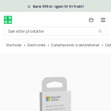
Hopp til hovedinnhold
Bare 399 kr. igjen til fri frakt!
Søk etter produkter
Startside
Elektronikk
Datamaskiner & datatilbehør
Da