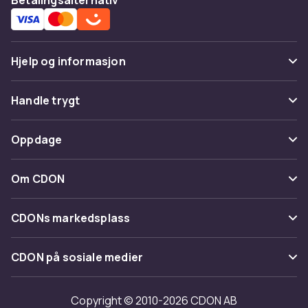
Hjelp og informasjon
Vanlige spørsmål
Handle trygt
Spor pakke
Betaling
Oppdage
Angre & returner her
Levering
Kategorier
Kontakt oss
Om CDON
Vilkår & policy
Varemerker
Om oss
Tilbakekallinger
CDONs markedsplass
Guider
Kundeanmeldelser
Merchant Help Center
CDON på sosiale medier
Jobbe på CDON
Investor relations
Copyright © 2010-2026 CDON AB