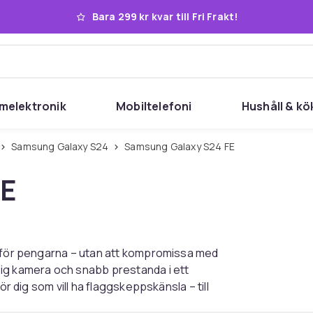
Bara 299 kr kvar till Fri Frakt!
melektronik
Mobiltelefoni
Hushåll & kö
Samsung Galaxy S24
Samsung Galaxy S24 FE
FE
l för pengarna – utan att kompromissa med
sig kamera och snabb prestanda i ett
ör dig som vill ha flaggskeppskänsla – till