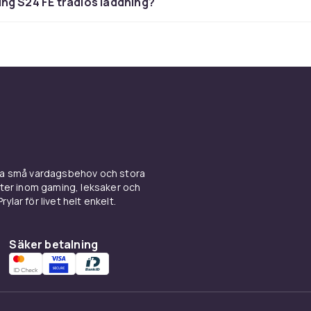
ng S24 FE trådlös laddning?
 kraftfull och redo för mycke
ter ett kraftfullt chip som ger snabb respons i allt från appar 
n Super AMOLED med stark ljusstyrka, djup kontrast och föl
kt för streaming, scroll och multitasking. Batteriet är optime
a dagen, och du laddar snabbt upp med stöd för snabbladdnin
 som både känns och håller
ina små vardagsbehov och stora
y S24 FE kombinerar ett stilrent yttre med tålig konstrukti
kter inom gaming, leksaker och
handen, är IP68-klassad för att stå emot vatten och damm, och 
ylar för livet helt enkelt.
om låter dig uttrycka din stil. Det är en mobil som känns lika b
tt visa upp.
Säker betalning
n mobil som ger dig mer
y S24 FE är för dig som vill ha mycket av det bästa – utan a