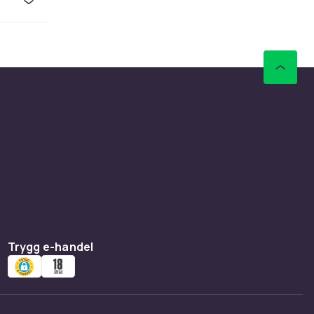
t mer
till spel.
jsam
rat för
g.
on. Den
finns i
ra att
Trygg e-handel
tt behöva