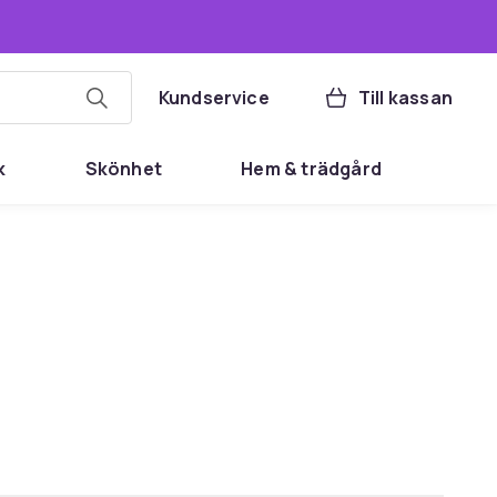
Kundservice
Till kassan
k
Skönhet
Hem & trädgård