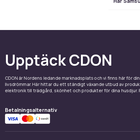
Har Samsu
Snabb,
Under ytan sit
Skärmen är e
känsla – perfe
att hålla hel
Upptäck CDON
Design
CDON är Nordens ledande marknadsplats och vi finns här för d
Samsung Galax
livsdrömmar. Här hittar du ett ständigt växande utbud av produ
ligger bra i 
elektronik till trädgård, skönhet och produkter för dina husdjur. Pr
flera färger s
använda som a
Betalningsalternativ
Välj e
Samsung Galax