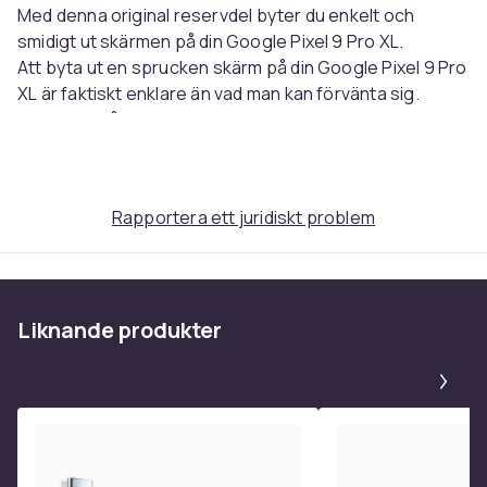
Med denna original reservdel byter du enkelt och
smidigt ut skärmen på din Google Pixel 9 Pro XL.
Att byta ut en sprucken skärm på din Google Pixel 9 Pro
XL är faktiskt enklare än vad man kan förvänta sig.
Det finns många steg-för-steg guider som visar i detalj
hur du själv kan byta ut en sprucken Google display.
Denna reservdel levereras i en Google Service Paket
Rapportera ett juridiskt problem
och innehåller endast originaldelar.
Spara både tid och pengar genom att laga din Google
Pixel.
Liknande produkter
Var en miljöhjälte som många av våra andra kunder och
reparera din telefon istället för att köpa en ny.
Pa
Tillverkarens kod:
G949-01011-00
Kompatibel med:
Google Pixel 9 Pro XL (GGX8B,
GZC4K, GQ57S)