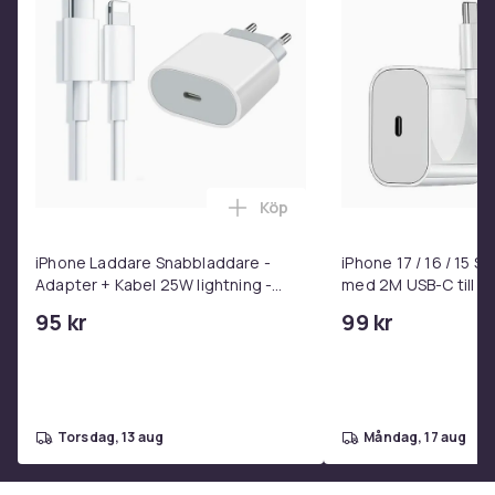
Tillverkare:
Google
Färg:
Svart
Inkluderande delar:
Original Ersättningsskärm
Vikt, gram
2
Artikel.nr.
df7b1356-ddcd-5c7d-a244-90a0a469d9be
Köp
Lägg till iPhone Laddare Snab
Produktsäkerhetsinformation
iPhone Laddare Snabbladdare -
iPhone 17 / 16 / 15 
Adapter + Kabel 25W lightning -
med 2M USB-C till U
USB-C 2m
95 kr
99 kr
torsdag, 13 aug
måndag, 17 aug