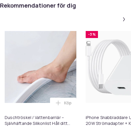
Rekommendationer för dig
-3 %
Köp
Lägg till Duschtröskel / Vattenb
Duschtröskel / Vattenbarriär –
iPhone Snabbladdare U
Självhäftande Silikonlist Håll ditt
20W Strömadapter + K
badrum torrt och tryggt 2m