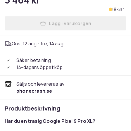
3 464 kr
Få kvar
Lägg i varukorgen
Lägg till Google Pixel 9 Pro
Ons, 12 aug - fre, 14 aug
Säker betalning
14-dagars öppet köp
Säljs och levereras av
phonecrash.se
Produktbeskrivning
Har du en trasig Google Pixel 9 Pro XL?