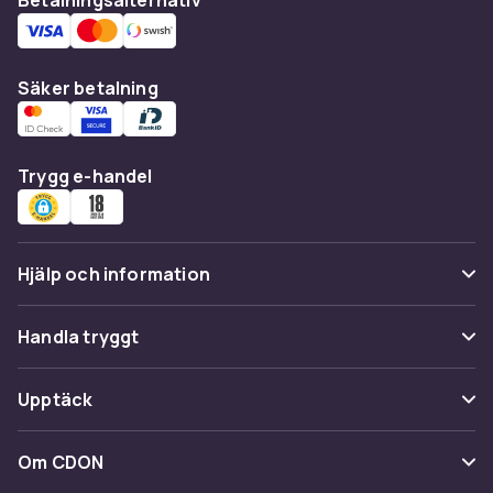
Säker betalning
Trygg e-handel
Hjälp och information
Vanliga frågor
Handla tryggt
Spåra paket
Betalning
Upptäck
Ångra & Returnera här
Leverans
Kategorier
Kundservice
Om CDON
Villkor & policy