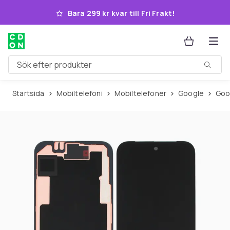
Hoppa till huvudinnehållet
Bara 299 kr kvar till Fri Frakt!
Sök efter produkter
Startsida
Mobiltelefoni
Mobiltelefoner
Google
Go