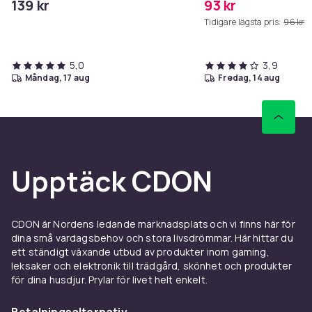
139 kr
93 kr
Tidigare lägsta pris:
96 kr
5,0
3,9
måndag, 17 aug
fredag, 14 aug
Upptäck CDON
CDON är Nordens ledande marknadsplats och vi finns här för
dina små vardagsbehov och stora livsdrömmar. Här hittar du
ett ständigt växande utbud av produkter inom gaming,
leksaker och elektronik till trädgård, skönhet och produkter
för dina husdjur. Prylar för livet helt enkelt.
Betalningsalternativ