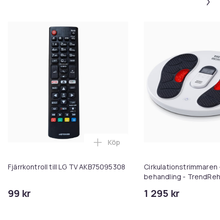
Köp
Lägg till Fjärrkontroll till LG 
Fjärrkontroll till LG TV AKB75095308
Cirkulationstrimmaren 
behandling - TrendRe
99 kr
1 295 kr