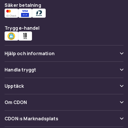
Säker betalning
Trygg e-handel
Hjälp och information
Vanliga frågor
Handla tryggt
Spåra paket
Betalning
Upptäck
Ångra & Returnera här
Leverans
Kategorier
Kundservice
Om CDON
Villkor & policy
Varumärken
Om oss
Återkallelser
CDON:s Marknadsplats
Guider
Kundrecensioner