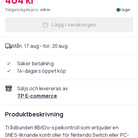
404 kr
Tidigare lägsta pris:
418 kr
I lager
Lägg i varukorgen
Lägg till 8BitDo SN30 Pro US
Mån, 17 aug - tor, 20 aug
Säker betalning
14-dagars öppet köp
Säljs och levereras av
TP E-commerce
Produktbeskrivning
Trådbunden 8BitDo-spelkontroll som erbjuder en
SNES-liknande kontroller för Nintendo Switch eller PC-