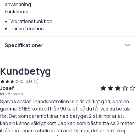
användning.
Funktioner:
Vibrationsfunktion
Turbo funktion
Kvalitetskänsla
Fördröjningsfri kontroll
Specifikationer
Anslutningsteknik
Kabel
Kundbetyg
Vikt
145
3,0
(1)
Josef
Artikel.nr.
för 2 år sedan
0c31db1e-6034-42d6-913a-bd2ab28e8a82
Själva känslan i handkontrollen i sig är väldigt god, som en
gammal SNES kontroll från 90 talet, så du får vad du betalar
Produktsäkerhetsinformation
för. Det som däremot drar ned betyget 2 stjärnor är att
kabeln känns väldigt kort. Jag kan som bäst sitta ca 2 meter
ifrån TVn innan kabeln är sträckt till max, det är inte okej