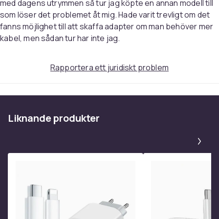
med dagens utrymmen så tur jag köpte en annan modell till
som löser det problemet åt mig. Hade varit trevligt om det
fanns möjlighet till att skaffa adapter om man behöver mer
kabel, men sådan tur har inte jag.
Rapportera ett juridiskt problem
Liknande produkter
Pa