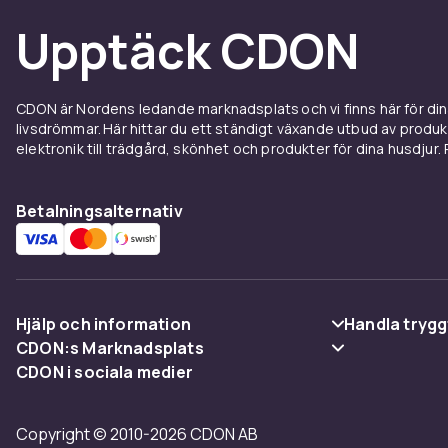
- Märke: Apple
- Modell: iPhone 15 Pro Max
Upptäck CDON
- Internminneskapacitet: 256 GB
- Färg: Svart Titan
- År: 2023
CDON är Nordens ledande marknadsplats och vi finns här för d
- Skick: Begagnad, godkänt skick
livsdrömmar. Här hittar du ett ständigt växande utbud av produ
- Vikt: 221 g
elektronik till trädgård, skönhet och produkter för dina husdjur. Pr
- Operativsystem: iOS
- Typ: Pekskärms-smartphone
Betalningsalternativ
Skärm
- Storlek: 6,7 tum
- Teknik: OLED Super Retina XDR
- Upplösning: 2796x1290 pixlar vid 460 ppi
Hjälp och information
Handla trygg
- Kontrast: 2 000 000:1
CDON:s Marknadsplats
- Maximal ljusstyrka: 1 000 nits (standard)
Vanliga frågor
Betalning
CDON i sociala medier
- Visningsformat: 4K
Sälj på CDON
Spåra paket
Leverans
- Funktioner: HDR, True Tone, bred färgskala (P3),
Bli affiliate
Prestanda och lagring
Copyright © 2010-2026 CDON AB
Ångra & Returnera här
Villkor & poli