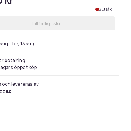
5 kr
Slutsåld
Tillfälligt slut
 aug - tor, 13 aug
r betalning
dagars öppet köp
s och levereras av
occaz