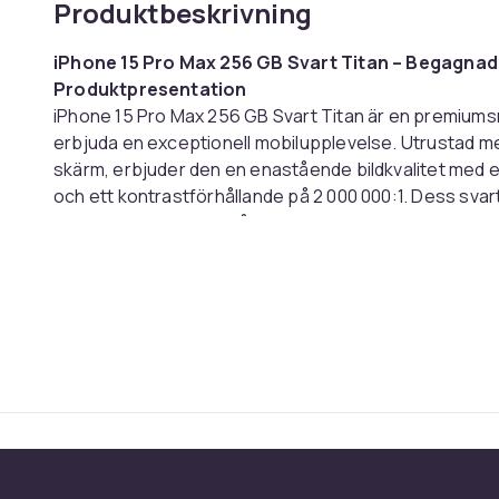
Produktbeskrivning
iPhone 15 Pro Max 256 GB Svart Titan – Begagna
Produktpresentation
iPhone 15 Pro Max 256 GB Svart Titan är en premiums
erbjuda en exceptionell mobilupplevelse. Utrustad 
skärm, erbjuder den en enastående bildkvalitet med e
och ett kontrastförhållande på 2 000 000:1. Dess sva
och glas, garanterar både robusthet och elegans. Mod
processorn med 6 kärnor, ett internt minne på 256 GB
snabb laddning och trådlös MagSafe-laddning. Den h
ansiktsigenkänning, olycksdetektering och en rad se
på 48 megapixlar, tillsammans med HDR-, Porträtt- och
bilder och videor i professionell kvalitet. Kompatibel 
säkerställer den snabb och pålitlig uppkoppling. iPh
Atmos-ljudsystem, flerspråkig meny och en intuitiv iO
användning.
Allmänna egenskaper