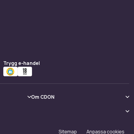
Trygg e-handel
Om CDON
Om oss
Kundrecensioner
Karriär på CDON
Sitemap
Anpassa cookies