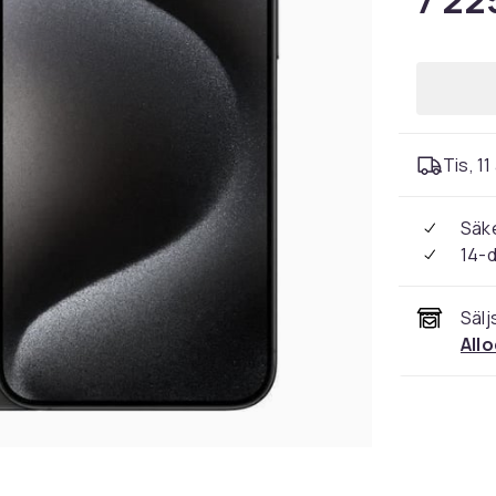
7 22
Tis, 11
Säke
14-
Sälj
All