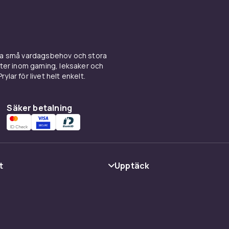
ina små vardagsbehov och stora
kter inom gaming, leksaker och
ylar för livet helt enkelt.
Säker betalning
t
Upptäck
Kategorier
Varumärken
 Haptic Touch
cy
Guider