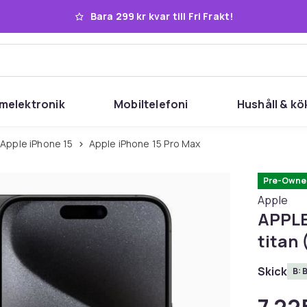
Bara 299 kr kvar till Fri Frakt!
melektronik
Mobiltelefoni
Hushåll & kö
Apple iPhone 15
Apple iPhone 15 Pro Max
Pre-Owne
Apple
APPLE
titan 
Skick
B: 