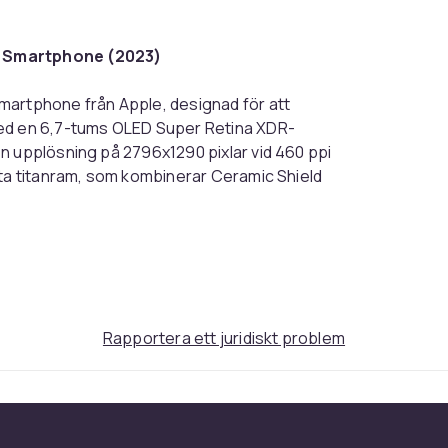
d Smartphone (2023)
martphone från Apple, designad för att
med en 6,7-tums OLED Super Retina XDR-
n upplösning på 2796x1290 pixlar vid 460 ppi
rta titanram, som kombinerar Ceramic Shield
ellen har den kraftfulla Apple A17 Pro-
 och ett litiumjonbatteri på 3280 mAh med
ar avancerade funktioner som Face ID-
nsorer för optimal säkerhet. Huvudkameran
 Cinematiska lägen, gör det möjligt att ta
med 5G, Bluetooth 5.3, NFC och Wi-Fi,
Rapportera ett juridiskt problem
one 15 Pro Max är också utrustad med Dolby
S-gränssnitt för smidig och personlig