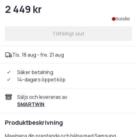
2 449 kr
Slutsåld
Tillfälligt slut
Tis, 18 aug - fre, 21 aug
Säker betalning
14-dagars öppet köp
Säljs och levereras av
SMARTWIN
Produktbeskrivning
Maximera din prestanda och hälsa med Samsung