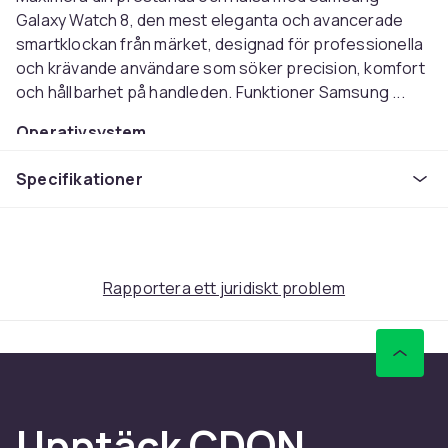
Galaxy Watch 8, den mest eleganta och avancerade
smartklockan från märket, designad för professionella
och krävande användare som söker precision, komfort
och hållbarhet på handleden. Funktioner Samsung ...
Operativsystem
Wear OS
Specifikationer
Skärmstorlek
1.3
Typ av bildskärm
AMOLED
Pekskärm
Rapportera ett juridiskt problem
Ja
Vikt
30
Artikel.nr.
d2608b31-694a-51ce-8dd4-f98076f777ff
Upptäck CDON