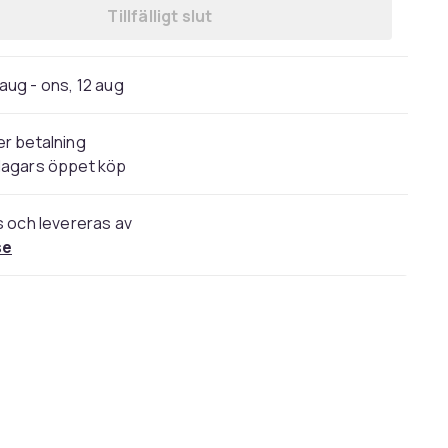
Tillfälligt slut
1 aug - ons, 12 aug
r betalning
dagars öppet köp
s och levereras av
se