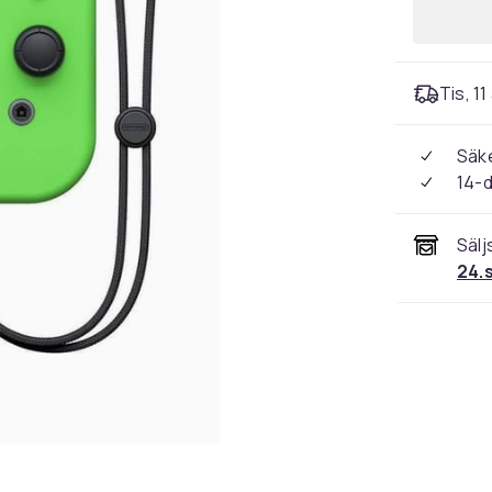
Tis, 1
Säke
14-
Sälj
24.