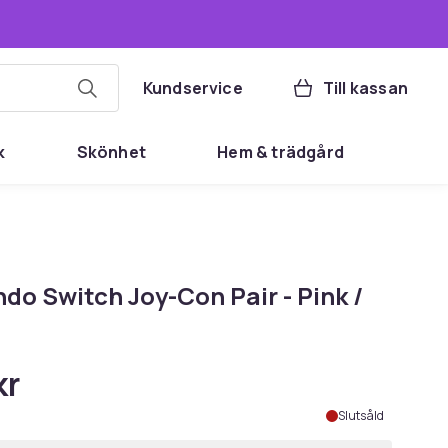
Kundservice
Till kassan
k
Skönhet
Hem & trädgård
do Switch Joy-Con Pair - Pink /
kr
Slutsåld