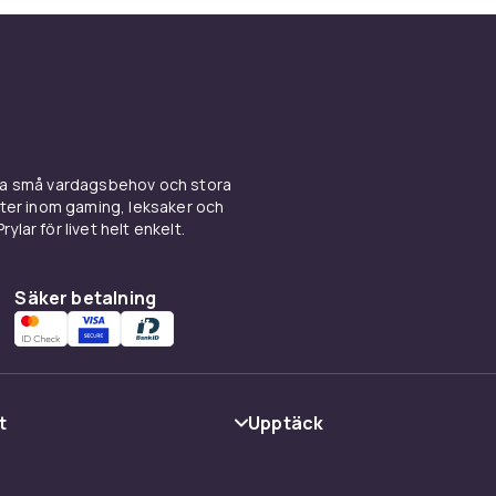
ning
 möjliggör nya sätt att interagera med dina
täcka rörelser och former. Med upp till 20
n avbrott. När batteriet börjar ta slut är det
ina små vardagsbehov och stora
kter inom gaming, leksaker och
ylar för livet helt enkelt.
Säker betalning
t
Upptäck
Trådlös
136
Kategorier
415c3800-3b1f-5773-9277-c6298e4a0111