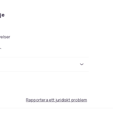
je
velser
e
spelande
rön är den perfekta uppgraderingen för
 med vänner, erbjuder dessa trådlösa
tning knappar som fungerar både som
 handheld-läge. Den kraftfulla HD Rumble-
Rapportera ett juridiskt problem
ealistiskt i dina händer.