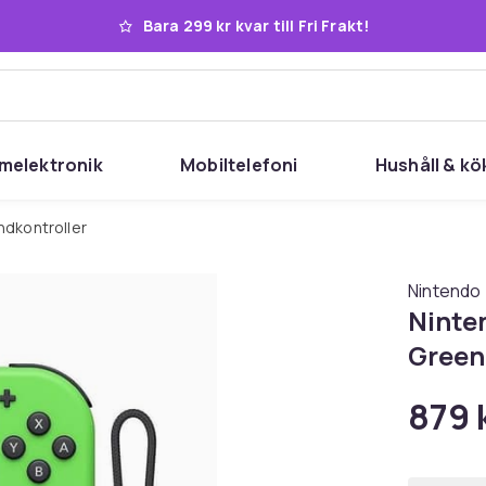
Bara 299 kr kvar till Fri Frakt!
melektronik
Mobiltelefoni
Hushåll & kö
andkontroller
Nintendo
Ninten
Green
879 