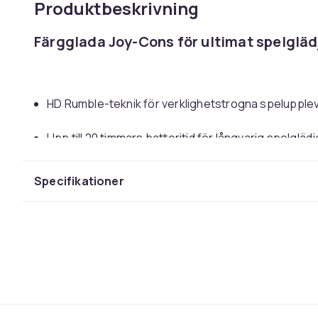
Produktbeskrivning
Färgglada Joy-Cons för ultimat spelgläd
HD Rumble-teknik för verklighetstrogna spelupple
Upp till 20 timmars batteritid för långvarig spelglädj
IR-rörelsekamera och NFC-funktion för innovativt 
Specifikationer
Nintendo Switch Joy-Con paret i neonrosa och neong
varje spelentusiast. Oavsett om du spelar själv eller
kontroller en mångsidig användning med full uppsät
separata kontroller eller tillsammans för ett bekvämt
tekniken gör att varje rörelse och stöt i spelet känns r