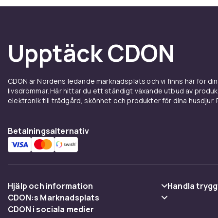
Upplev innovativa funktioner och flexibel använd
De integrerade IR-kamerorna och NFC-touchpunkterna
Upptäck CDON
favoritspel, från att scanna amiibo-figurer till att upp
timmars batteritid per laddning kan du spela längre uta
bara att koppla tillbaka dem till konsolen för att ladda.
CDON är Nordens ledande marknadsplats och vi finns här för d
livsdrömmar. Här hittar du ett ständigt växande utbud av produ
Specifikation
elektronik till trädgård, skönhet och produkter för dina husdjur. Pr
- HD Rumble-teknik
- Upp till 20 timmars batteritid
Betalningsalternativ
- IR-rörelsekamera
- NFC-touchpunkt för amiibo-kompatibilitet
- Neonrosa och neongrön färg
- Texturerade tumgrepp för bättre kontroll
Hjälp och information
Anslutningsteknik
Handla trygg
CDON:s Marknadsplats
Vikt
Vanliga frågor
Betalning
CDON i sociala medier
Sälj på CDON
Artikel.nr.