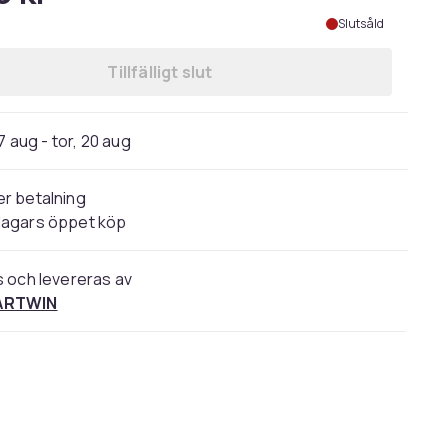
Slutsåld
Tillfälligt slut
7 aug - tor, 20 aug
r betalning
dagars öppet köp
s och levereras av
ARTWIN