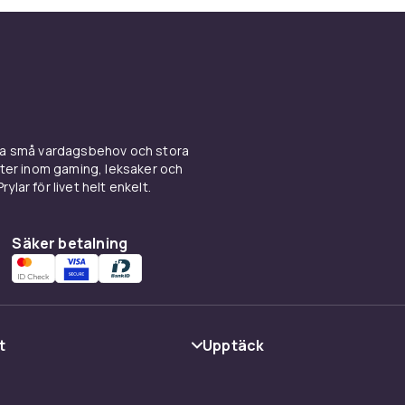
ina små vardagsbehov och stora
kter inom gaming, leksaker och
ylar för livet helt enkelt.
Säker betalning
t
Upptäck
Kategorier