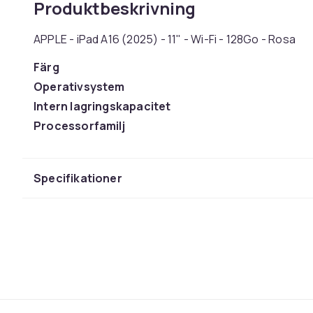
Produktbeskrivning
APPLE - iPad A16 (2025) - 11" - Wi-Fi - 128Go - Rosa
Färg
Operativsystem
Intern lagringskapacitet
Processorfamilj
Skärmstorlek
Typ av bildskärm
Specifikationer
Vikt
Artikel.nr.
Produktsäkerhetsinformation