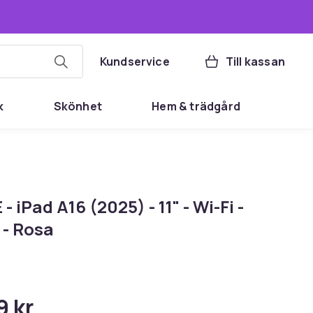
Kundservice
Till kassan
k
Skönhet
Hem & trädgård
- iPad A16 (2025) - 11" - Wi-Fi -
 - Rosa
9 kr