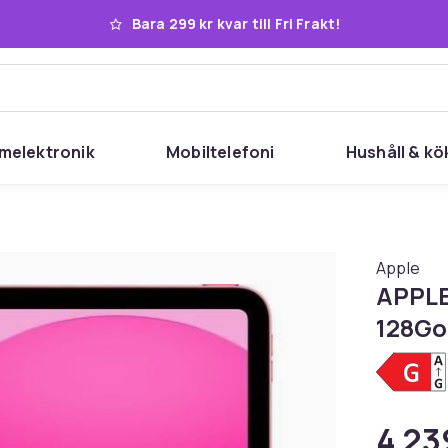
Bara 299 kr kvar till Fri Frakt!
melektronik
Mobiltelefoni
Hushåll & kö
Apple
APPLE 
128Go
4 23