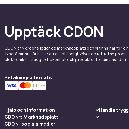
Upptäck CDON
CDON är Nordens ledande marknadsplats och vi finns här för d
livsdrömmar. Här hittar du ett ständigt växande utbud av produ
elektronik till trädgård, skönhet och produkter för dina husdjur. Pr
Betalningsalternativ
Hjälp och information
Handla trygg
CDON:s Marknadsplats
Vanliga frågor
Betalning
CDON i sociala medier
Sälj på CDON