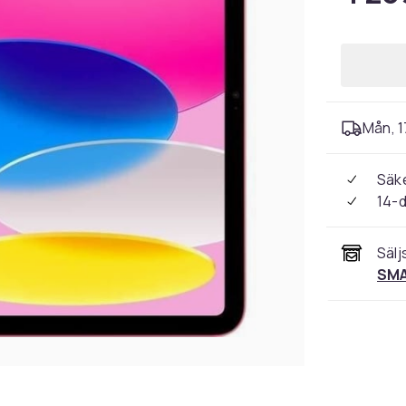
Mån, 1
Säke
14-
Sälj
SM