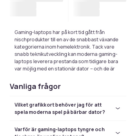
Gaming-laptops har på kort tid gått från
nischprodukter till en av de snabbast växande
kategorierna inom hemelektronik. Tack vare
snabb teknikutveckling kan moderna gaming-
laptops leverera prestanda som tidigare bara
var möjlig med en stationär dator – och de är
portabla nog att ta med till turneringar, vänner
eller din favoritkafé.
Vanliga frågor
Vad gör en gaming-laptop
speciell?
Vilket grafikkort behöver jag för att
spela moderna spel på bärbar dator?
Det avgörande på en gaming-laptop är det
dedikerade grafikkortet. Medan vanliga
Varför är gaming-laptops tyngre och
laptops förlitar sig på integrerad grafik i