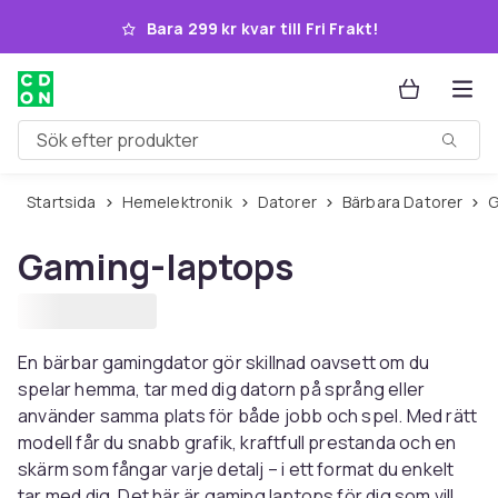
Hoppa till huvudinnehållet
Bara 299 kr kvar till Fri Frakt!
Sök efter produkter
Startsida
Hemelektronik
Datorer
Bärbara Datorer
Gaming-laptops
En bärbar gamingdator gör skillnad oavsett om du
spelar hemma, tar med dig datorn på språng eller
använder samma plats för både jobb och spel. Med rätt
modell får du snabb grafik, kraftfull prestanda och en
skärm som fångar varje detalj – i ett format du enkelt
tar med dig. Det här är gaming laptops för dig som vill