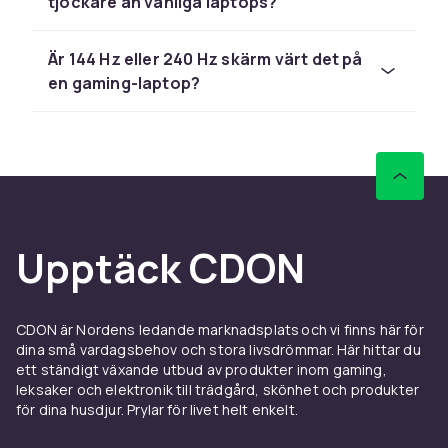
tjockare än vanliga laptops?
processorn är en gaming-laptop utrustad med
ett separat GPU, vanligtvis från NVIDIA
GeForce RTX-serien eller AMD Radeon RX. Det
Är 144 Hz eller 240 Hz skärm värt det på
är skillnaden mellan att spela moderna titlar i
en gaming-laptop?
låg upplösning och att köra dem i Full HD eller
4K med maxad grafik och flytande bildrörelse.
Skärmen på en gaming-laptop är optimerad
med hög uppdateringsfrekvens – 144 Hz, 165
Hz eller till och med 240 Hz – vilket ger markant
smidigare bildåtergivning i snabba spel.
Upptäck CDON
Kombinerat med en låg responstid på 1–3
millisekunder innebär det en klar
konkurrensfördel i FPS-spel och racingspel där
reaktionshastigheten är avgörande.
CDON är Nordens ledande marknadsplats och vi finns här för
dina små vardagsbehov och stora livsdrömmar. Här hittar du
Processorerna i gaming-laptops tillhör
ett ständigt växande utbud av produkter inom gaming,
toppskiktet: Intel Core i7 och i9 med H-suffix
leksaker och elektronik till trädgård, skönhet och produkter
eller AMD Ryzen 7 och 9 med HX-suffix är
för dina husdjur. Prylar för livet helt enkelt.
vanliga val. Kombinerat med 16–32 GB RAM