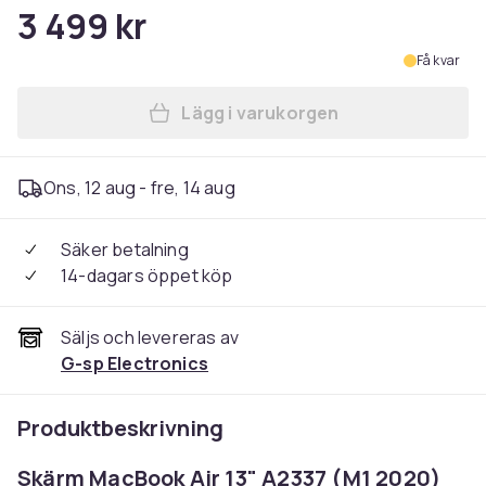
3 499 kr
Få kvar
Lägg i varukorgen
Lägg till MacBook Air 13" A
Ons, 12 aug - fre, 14 aug
Säker betalning
14-dagars öppet köp
Säljs och levereras av
G-sp Electronics
Produktbeskrivning
Skärm MacBook Air 13" A2337 (M1 2020)