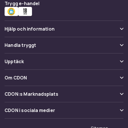
Trygg e-handel
Hjälp och information
Vanliga frågor
Handla tryggt
Spåra paket
Betalning
Upptäck
Ångra & Returnera här
Leverans
Kategorier
Kundservice
Om CDON
Villkor & policy
Varumärken
Om oss
Återkallelser
CDON:s Marknadsplats
Guider
Kundrecensioner
Sälj på CDON
Shopit.se
CDON i sociala medier
Karriär på CDON
Bli affiliate
Investor relations