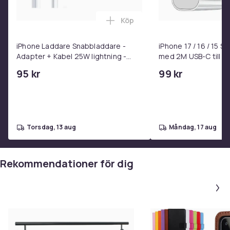
Vikt, gram
800
Köp
Lägg till iPhone Laddare Snab
Artikel.nr.
d29b5624-a182-4256-a381-45b5d535c881
iPhone Laddare Snabbladdare -
iPhone 17 / 16 / 15 
Adapter + Kabel 25W lightning -
med 2M USB-C till U
Produktsäkerhetsinformation
USB-C 2m
95 kr
99 kr
torsdag, 13 aug
måndag, 17 aug
Rekommendationer för dig