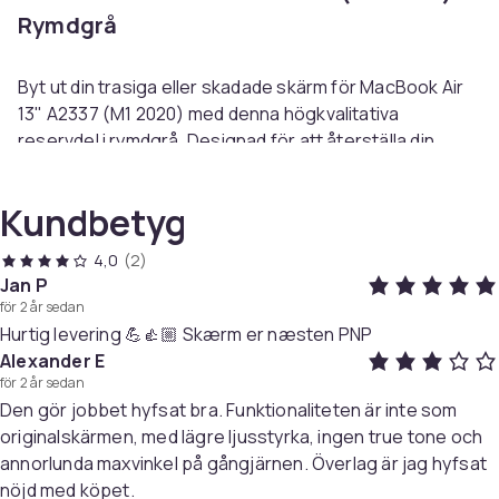
Rymdgrå
Byt ut din trasiga eller skadade skärm för MacBook Air
13" A2337 (M1 2020) med denna högkvalitativa
reservdel i rymdgrå. Designad för att återställa din
enhets ursprungliga funktion och estetik.
Kundbetyg
Kompatibilitet:
Passar MacBook Air 13" A2337 (M1
4,0
(2)
2020).
Jan P
för 2 år sedan
Hurtig levering 💪👍🏼 Skærm er næsten PNP
Funktion:
Återger skärmens ursprungliga
Alexander E
upplösning och färgnoggrannhet.
för 2 år sedan
Den gör jobbet hyfsat bra. Funktionaliteten är inte som
Kvalitet:
Premiumkvalitet som garanterar långvarig
originalskärmen, med lägre ljusstyrka, ingen true tone och
prestanda och hållbarhet.
annorlunda maxvinkel på gångjärnen. Överlag är jag hyfsat
nöjd med köpet.
Installation:
Rekommenderas för tekniker eller