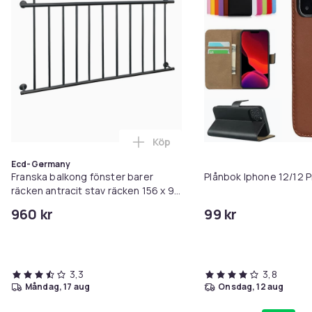
Köp
Lägg till Franska balkong fönste
Ecd-Germany
Franska balkong fönster barer
Plånbok Iphone 12/12 P
räcken antracit stav räcken 156 x 90
cm
960 kr
99 kr
3,3
3,8
måndag, 17 aug
onsdag, 12 aug