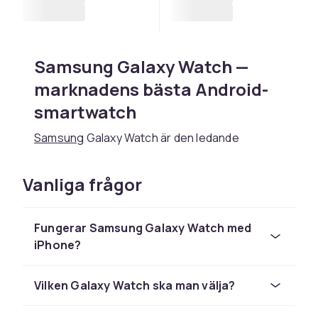
Samsung Galaxy Watch —
marknadens bästa Android-
smartwatch
Samsung
Galaxy Watch är den ledande
Android-smartwatchen och erbjuder en
imponerande kombination av design, funktion
Vanliga frågor
och hälsospredning. Hos CDON hittar du hela
Galaxy Watch-sortimentet från klassiska
rundklockor till avancerade sportmodeller.
Fungerar Samsung Galaxy Watch med
iPhone?
Samsung Galaxy Watch kör Wear OS med
Samsungs One UI Watch — ett intuitivt
gränssnitt med tillgång till Google Play
Vilken Galaxy Watch ska man välja?
Watches app-butik. Google Assistant, Google
Maps, Google Wallet och YouTube Music är