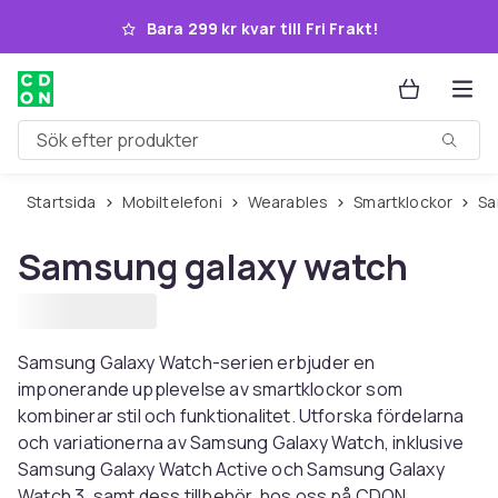
Hoppa till huvudinnehållet
Bara 299 kr kvar till Fri Frakt!
Sök efter produkter
Startsida
Mobiltelefoni
Wearables
Smartklockor
S
Samsung galaxy watch
Samsung Galaxy Watch-serien erbjuder en
imponerande upplevelse av smartklockor som
kombinerar stil och funktionalitet. Utforska fördelarna
och variationerna av Samsung Galaxy Watch, inklusive
Samsung Galaxy Watch Active och Samsung Galaxy
Watch 3, samt dess tillbehör, hos oss på CDON.