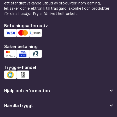
som vill prova en smartwatch.
ett ständigt växande utbud av produkter inom gaming,
leksaker och elektronik till trädgård, skönhet och produkter
Samsung Health —
för dina husdjur. Prylar för livet helt enkelt.
hälsoplattformen för Galaxy
Betalningsalternativ
Watch
Samsung Health-appen är ekosystemet
bakom Galaxy Watch-hälsofunktionerna. Den
Säker betalning
spårar träning, beräknar kaloriintäget,
övervakar sömnen och ger insikter om
kroppens hälsa över tid. Energy Score ger ett
Trygg e-handel
dagligt tal för din överallshälsa baserat på
sömn, aktivitet och puls.
Design och anpassning av
Hjälp och information
Galaxy Watch
Vanliga frågor
Samsung Galaxy Watch erbjuder rund urtavla
Handla tryggt
med utbytbara armband i silikon, läder och
Spåra paket