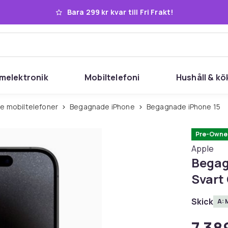
Bara 299 kr kvar till Fri Frakt!
melektronik
Mobiltelefoni
Hushåll & kö
e mobiltelefoner
Begagnade iPhone
Begagnade iPhone 15
Pre-Owne
Apple
Begag
Svart
Skick
A: 