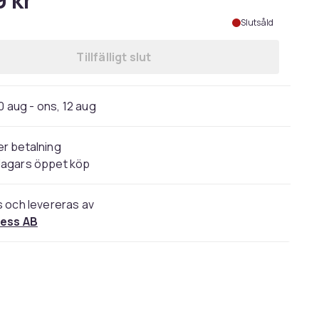
9 kr
Slutsåld
Tillfälligt slut
0 aug - ons, 12 aug
r betalning
dagars öppet köp
s och levereras av
ress AB