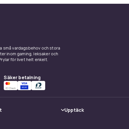
t:
ucklor, inga märken.
 inga bucklor, kan finnas några obetydliga
ina små vardagsbehov och stora
kter inom gaming, leksaker och
ylar för livet helt enkelt.
finnas några märken eller några repor. De är
ter.
Säker betalning
hassit. Denna klass sätts på begagnade
ng. Produkten är fullt testad och fungerar
atten. Vattentåligheten hos elektroniska
t
Upptäck
as av exempelvis slitage, ålder och tidigare
Kategorier
a vid tillverkning, innebär det inte att de är