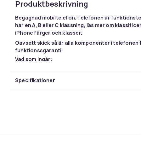
Produktbeskrivning
Begagnad mobiltelefon. Telefonen är funktionstes
har en A, B eller C klassning, läs mer om klassific
iPhone färger och klasser.
Oavsett skick så är alla komponenter i telefonen 
funktionssgaranti.
Vad som ingår:
Batteriet funktionstestat med godkänd kapacitet 
Telefonen är funktionstestad och fabriksåterställd
Specifikationer
Olåst, fungerar på alla operatörer.
60 dagars Funktionsgaranti.
USB-laddningskabel ingår.
Box ingår.
Hörlurar ingår ej.
Grades och skick på telefoner
När du letar bland vårt sortiment ser du att de bega
exempelvis: