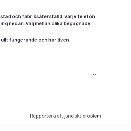
tad och fabriksåterställd. Varje telefon
ering nedan. Välj mellan olika begagnade
fullt fungerande och har även
minst 85% på A/B och 100% på A+.
.
Rapportera ett juridiskt problem
gnade mobiltelefonerna har Grades,