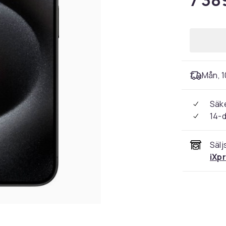
7 38
Mån, 1
Säke
14-
Sälj
iXp