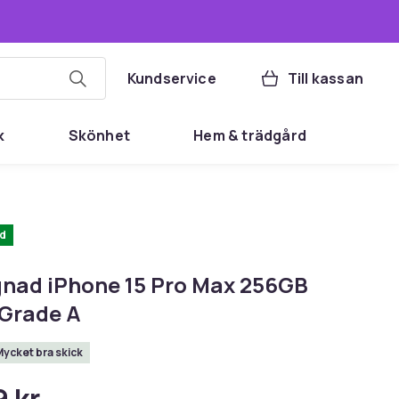
Kundservice
Till kassan
k
Skönhet
Hem & trädgård
d
nad iPhone 15 Pro Max 256GB
 Grade A
Mycket bra skick