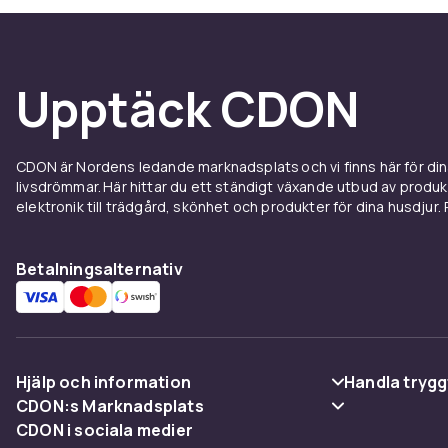
Produktsäkerhetsinformation
Upptäck CDON
CDON är Nordens ledande marknadsplats och vi finns här för d
livsdrömmar. Här hittar du ett ständigt växande utbud av produ
elektronik till trädgård, skönhet och produkter för dina husdjur. Pr
Betalningsalternativ
Hjälp och information
Handla trygg
CDON:s Marknadsplats
Vanliga frågor
Betalning
CDON i sociala medier
Sälj på CDON