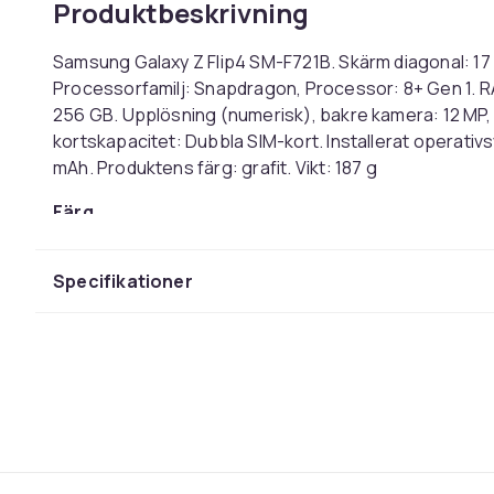
Produktbeskrivning
Samsung Galaxy Z Flip4 SM-F721B. Skärm diagonal: 17 c
Processorfamilj: Snapdragon, Processor: 8+ Gen 1. RA
256 GB. Upplösning (numerisk), bakre kamera: 12 MP
kortskapacitet: Dubbla SIM-kort. Installerat operativ
mAh. Produktens färg: grafit. Vikt: 187 g
Färg
Operativsystem
Intern lagringskapacitet
Specifikationer
Uppdateringsfrekvens
Mobil nätverksgeneration
Processorfamilj
RAM
Skärmstorlek
Vikt
Artikel.nr.