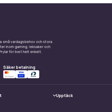
ina små vardagsbehov och stora
kter inom gaming, leksaker och
ylar för livet helt enkelt.
Säker betalning
t
Upptäck
Kategorier