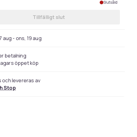
Slutsåld
Tillfälligt slut
7 aug - ons, 19 aug
r betalning
dagars öppet köp
s och levereras av
h Stop