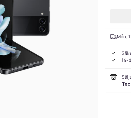
Mån, 1
Säke
14-
Sälj
Tec