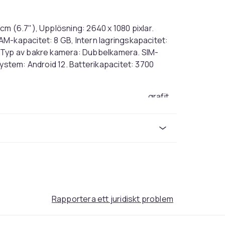
m (6.7"), Upplösning: 2640 x 1080 pixlar.
M-kapacitet: 8 GB, Intern lagringskapacitet:
, Typ av bakre kamera: Dubbelkamera. SIM-
system: Android 12. Batterikapacitet: 3700
grafit
Android 12
256
120
5G
Snapdragon
8
6.7
Rapportera ett juridiskt problem
187
93e96062-760f-568f-8026-050ea7953c4f