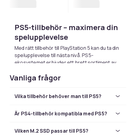
PS5-tillbehör – maximera din
spelupplevelse
Med rätt tillbehör till PlayStation 5 kan du ta din
spelupplevelse till nästa nivå. PS5-
ekosystemet erbjuder ett brett sortiment av
officiella Sony-tillbehör och kompatibla
Vanliga frågor
produkter från tredje part – från extra
handkontroller till headset och laddstationer.
DualSense-handkontrollen –
Vilka tillbehör behöver man till PS5?
ett genombrott i spelkänsla
Är PS4-tillbehör kompatibla med PS5?
DualSense är mer än bara en handkontroll. Med
haptisk feedback och adaptiva triggers skapar
Vilken M.2 SSD passar till PS5?
den en helt ny dimension av inlevelse i spelen.