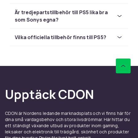
Köp en extra DualSense för att kunna spela
co-op med vänner, eller välj en av de
Är tredjepartstillbehör till PS5 lika bra
specialutgåvor som finns i unika färger och
som Sonys egna?
design. DualSense Edge är den professionella
versionen med utbytbara komponenter och
Vilka officiella tillbehör finns till PS5?
avancerade inställningar för turneringsspel.
Headset för immersivt PS5-
ljud
PlayStation 5 stöder 3D-audio (Tempest 3D
AudioTech) som skapar ett tredimensionellt
Upptäck CDON
ljudlandskap. Med ett kompatibelt headset
upplever du riktningsljud och atmosfäriska
detaljer som förstärker spelupplevelsen
enormt. Pulse 3D Wireless Headset är Sonys
CDON är Nordens ledande marknadsplats och vi finns här för
dina små vardagsbehov och stora livsdrömmar. Här hittar du
egna alternativ som är optimerat för PS5.
ett ständigt växande utbud av produkter inom gaming,
Laddning och lagring till PS5
leksaker och elektronik till trädgård, skönhet och produkter
för dina husdjur. Prylar för livet helt enkelt.