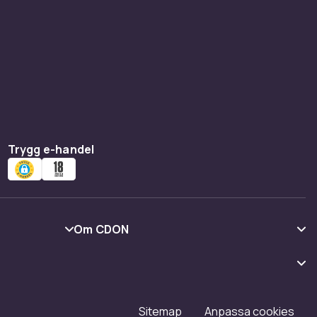
Trygg e-handel
Om CDON
Om oss
Kundrecensioner
Karriär på CDON
Sitemap
Anpassa cookies