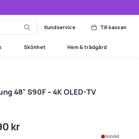
Kundservice
Till kassan
k
Skönhet
Hem & trädgård
ng 48" S90F – 4K OLED-TV
90 kr
Slutsåld