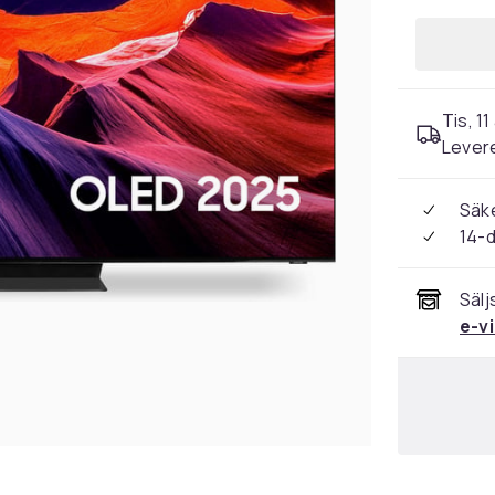
Tis, 11
Levere
Säke
14-
Sälj
e-v