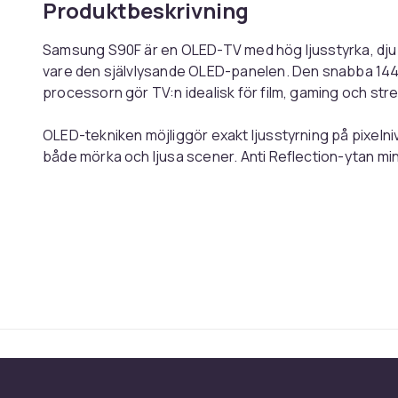
Produktbeskrivning
Samsung S90F är en OLED-TV med hög ljusstyrka, dju
vare den självlysande OLED-panelen. Den snabba 144
processorn gör TV:n idealisk för film, gaming och str
OLED-tekniken möjliggör exakt ljusstyrning på pixelni
både mörka och ljusa scener. Anti Reflection-ytan mins
gör TV:n väl lämpad även för ljusa rum.
NQ4 AI Gen3-processorn använder AI för att optimera k
Upscaling förbättrar innehåll med lägre upplösning 
Motion Enhancer Pro förbättrar färgprecision och rö
TV:n stöder HDR10+, HLG och OLED HDR för mer dynami
Remastering Pro förbättrar bildkvaliteten även från S
För gaming erbjuder TV:n HDMI 2.1, VRR, AMD FreeSyn
jämn spelgrafik och låg fördröjning. Gaming Hub och