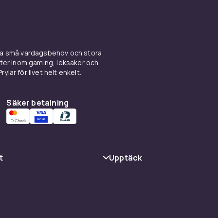
 mer omslutande ljud där ljudet följer
ony förbättrar ljudupplevelsen ytterligare
ina små vardagsbehov och stora
kter inom gaming, leksaker och
ylar för livet helt enkelt.
ingtjänster och smarta funktioner som
egling från mobila enheter.
Säker betalning
t
Upptäck
Kategorier
Varumärken
cy
Guider