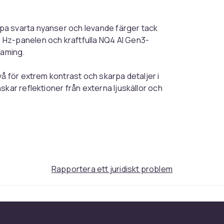
pa svarta nyanser och levande färger tack
 Hz-panelen och kraftfulla NQ4 AI Gen3-
eaming.
vå för extrem kontrast och skarpa detaljer i
kar reflektioner från externa ljuskällor och
ontrast, färger och skärpa i realtid. 4K AI
medan Perceptional Color Mapping och AI
relsehantering.
Rapportera ett juridiskt problem
skt HDR-innehåll. AI Picture och Auto HDR
D- och HD-material.
c Premium och stöd för 4K@144Hz via PC för
 Game Mode gör det enkelt att optimera