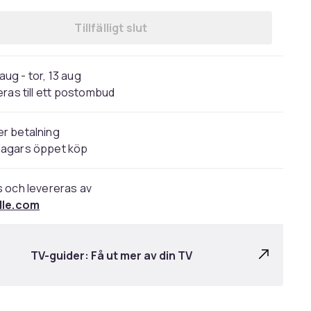
Tillfälligt slut
 aug - tor, 13 aug
ras till ett postombud
r betalning
dagars öppet köp
s och levereras av
ille.com
TV-guider: Få ut mer av din TV