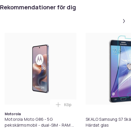
Rekommendationer för dig
Köp
Lägg till Motorola Moto G86 - 5G
Motorola
Motorola Moto G86 - 5G
SKALO Samsung S7 Skä
pekskärmsmobil - dual-SIM - RAM 8
Härdat glas
GB / Internminne 256 GB - microSD