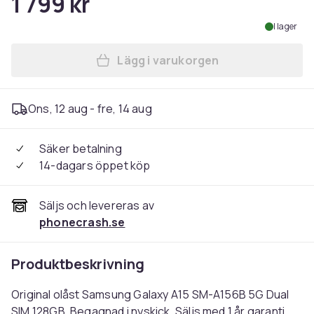
1 799 kr
I lager
Lägg i varukorgen
Lägg till Samsung Galaxy A1
Ons, 12 aug - fre, 14 aug
Säker betalning
14-dagars öppet köp
Säljs och levereras av
phonecrash.se
Produktbeskrivning
Original olåst Samsung Galaxy A15 SM-A156B 5G Dual
SIM 128GB. Begagnad i nyskick. Säljs med 1 år garanti.