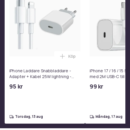
Artikel.nr.
489e86eb-b71b-5e65-ba84-ee55db35a15f
Produktsäkerhetsinformation
Köp
Lägg till iPhone Laddare Snab
iPhone Laddare Snabbladdare -
iPhone 17 / 16 / 15 
Adapter + Kabel 25W lightning -
med 2M USB-C till U
USB-C 2m
95 kr
99 kr
torsdag, 13 aug
måndag, 17 aug