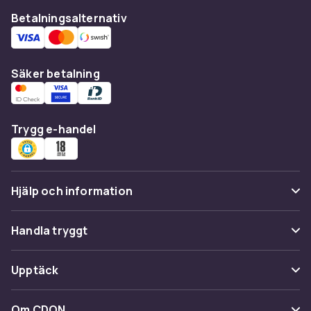
Betalningsalternativ
Säker betalning
Trygg e-handel
Hjälp och information
Vanliga frågor
Handla tryggt
Spåra paket
Betalning
Upptäck
Ångra & Returnera här
Leverans
Kategorier
Kundservice
Om CDON