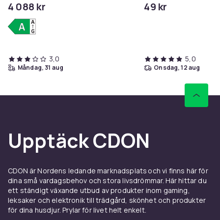
4 088 kr
49 kr
slot - pOLED-skärm - 6.67" - 2712 x
1220 pixlar (120 Hz)...
3,0
5,0
måndag, 31 aug
onsdag, 12 aug
Upptäck CDON
CDON är Nordens ledande marknadsplats och vi finns här för
dina små vardagsbehov och stora livsdrömmar. Här hittar du
ett ständigt växande utbud av produkter inom gaming,
leksaker och elektronik till trädgård, skönhet och produkter
för dina husdjur. Prylar för livet helt enkelt.