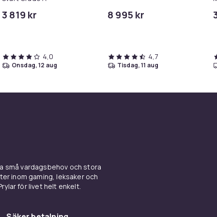
M
3 819 kr
8 995 kr
4,0
4,7
onsdag, 12 aug
tisdag, 11 aug
ina små vardagsbehov och stora
kter inom gaming, leksaker och
ylar för livet helt enkelt.
Säker betalning