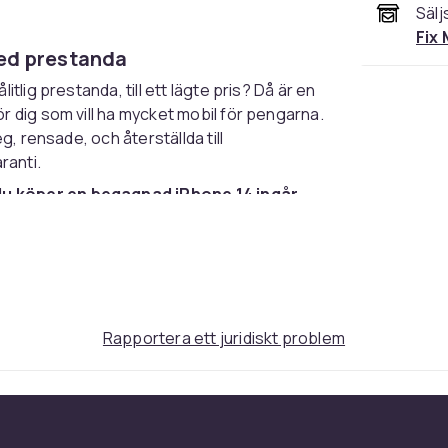
Sälj
Fix
med prestanda
tlig prestanda, till ett lägte pris? Då är en
r dig som vill ha mycket mobil för pengarna.
g, rensade, och återställda till
ranti.
du köper en begagnad iPhone 14 ingår
Rapportera ett juridiskt problem
pport - oavsett om du handlar online eller i
iksåterställda, och varje telefon får ett
vsett skick är alla komponenter fullt