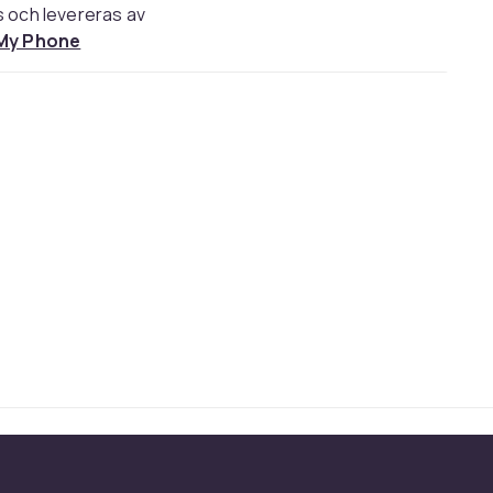
s och levereras av
 My Phone