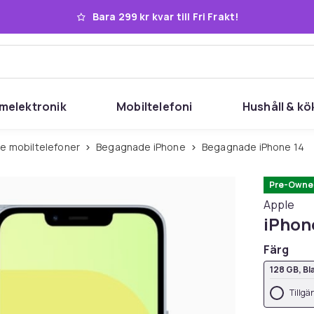
Bara 299 kr kvar till Fri Frakt!
melektronik
Mobiltelefoni
Hushåll & kö
e mobiltelefoner
Begagnade iPhone
Begagnade iPhone 14
Pre-Owne
Apple
iPhon
Färg
128 GB, Bl
Tillgä