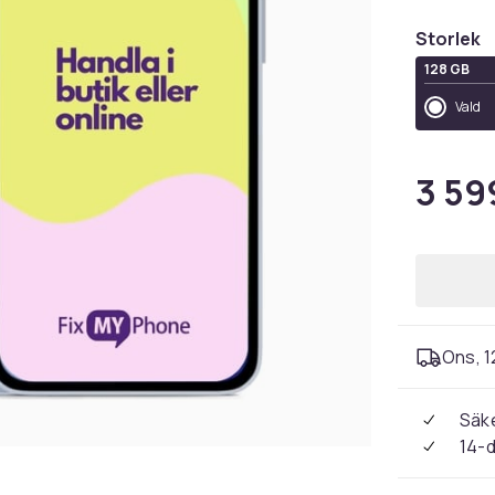
Storlek
128 GB
Vald
3 59
Ons, 1
Säke
14-