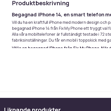
Produktbeskrivning
Begagnad iPhone 14, en smart telefon 
Vill du ha en kraftfull iPhone med modern design och påli
begagnad iPhone 14 från Fix My Phone ett tryggt val fö
Alla våra mobiltelefoner är fullständigt testade i 72 ste
fabriksinställningar. Du får en mobil i toppskick med ga
Välja en begagnad iPhone från Fix My Phone. När 
alltid:
✅ Fri support i våra 35 butiker
✅ Fabriksåterställd och fullt funktionstestad mobil
✅ Minst 85 % batterikapacitet
✅ Laddningskabel ingår
Hos Fix My Phone får du trygghet, kvalitet och lokal su
butik.
Våra begagnade telefoner är funktionstestade och fabr
betyg (A+, A, B eller c) för att hjälpa dig välja rätt. Oa
Liknande produkter
fungerande och levereras med en funktionsgaranti.