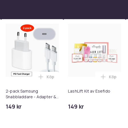
klor eller märken.
nga bucklor, kan ha några mindre repor.
et kan finnas några märken eller repor, men
ngerande komponenter.
enna grad används för telefoner som visar
testats noggrant och fungerar perfekt.
tläge
Köp
Köp
 - Adapter + Kabel 25W lightning - USB-C 2m i varukorgen
l iPhone 17 / 16 / 15 Snabbladdare med 2M USB-C till USB-C kab
Lägg till 2-pack Samsung Snabbladdare
Lägg till 
2-pack Samsung
LashLift Kit av Esefido
, med kraftfull och framtidssäker mobil som
Snabbladdare - Adapter &
Kabel 20W USB-C 2m
149 kr
149 kr
verans. Du kan också besöka någon av våra
 I butik hjälper dig också med att byta in din