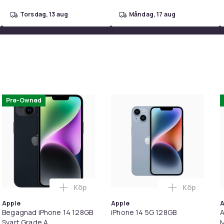
torsdag, 13 aug
måndag, 17 aug
mellanskillnaden
mobil till oss så drar vi av inbytesvärdet
, hållbart och prisvärt.
128 GB, Blue, Klass B
Pre-Owned
128 GB
150
b993ab8d-5e08-5ab4-ba2c-64a35a73c404
Köp
Köp
en
APPLE iPhone 14 Plus 128GB Blå (2022) - Begagnad - Bra skick i
Lägg till Begagnad iPhone 14 128GB Svart
Lägg till i
Apple
Apple
A
Begagnad iPhone 14 128GB
iPhone 14 5G 128GB
A
Svart Grade A
M