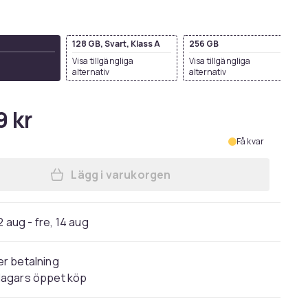
128 GB, Svart, Klass A
256 GB
Visa tillgängliga
Visa tillgängliga
alternativ
alternativ
9 kr
Få kvar
Lägg i varukorgen
Lägg till iPhone 14 Begagnad i varu
2 aug - fre, 14 aug
r betalning
dagars öppet köp