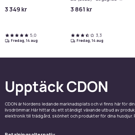
Bra skick
3 349 kr
3 861 kr
5,0
3,3
fredag, 14 aug
fredag, 14 aug
Upptäck CDON
CDON är Nordens ledande marknadsplats och vi finns här för d
livsdrömmar. Här hittar du ett ständigt växande utbud av produ
elektronik till trädgård, skönhet och produkter för dina husdjur. Pr
Betalningsalternativ