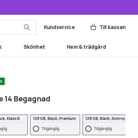
Kundservice
Till kassan
k
Skönhet
Hem & trädgård
d
e 14 Begagnad
ack, Klass B
128 GB, Black, Premium
128 GB, Black, Som ny
nglig
Tillgänglig
Tillgänglig