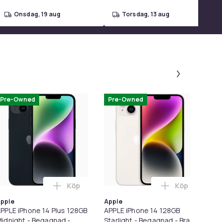
onsdag, 19 aug
torsdag, 13 aug
Panel 1 a
Pre-Owned
Pre-Owned
Köp
Köp
 varukorgen
 Grade A i varukorgen
Phone 14 5G 128GB i varukorgen
Lägg till APPLE iPhone 14 Plus 128GB Midnig
Lägg till APP
pple
Apple
PPLE iPhone 14 Plus 128GB
APPLE iPhone 14 128GB
Ty
idnight - Begagnad -
Starlight - Begagnad - Bra
Sil