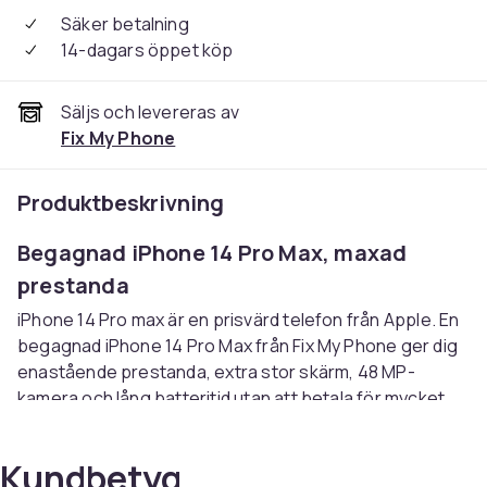
Säker betalning
14-dagars öppet köp
Säljs och levereras av
Fix My Phone
Produktbeskrivning
Begagnad iPhone 14 Pro Max, maxad
prestanda
iPhone 14 Pro max är en prisvärd telefon från Apple. En
begagnad iPhone 14 Pro Max från Fix My Phone ger dig
enastående prestanda, extra stor skärm, 48 MP-
kamera och lång batteritid utan att betala för mycket.
Alla enheter är professionellt testade,
fabriksåterställda, och kommer med garanti och
Kundbetyg
support. Det är tryggt, smart och hållbart att handla