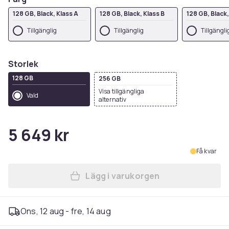
128 GB, Black, Klass A
128 GB, Black, Klass B
128 GB, Black
Tillgänglig
Tillgänglig
Tillgängli
Storlek
128 GB
256 GB
Visa tillgängliga
Vald
alternativ
5 649 kr
Få kvar
Lägg i varukorgen
Lägg till iPhone 14 Pro Max
Ons, 12 aug - fre, 14 aug