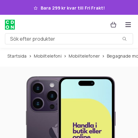
Hoppa till huvudinnehållet
Bara 299 kr kvar till Fri Frakt!
Sök efter produkter
Startsida
Mobiltelefoni
Mobiltelefoner
Begagnade mo