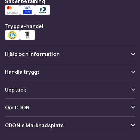
Säker betalning
Trygg e-handel
Hjälp och information
Vanliga frågor
Handla tryggt
Spåra paket
Betalning
Upptäck
Ångra & Returnera här
Leverans
Kategorier
Kundservice
Om CDON
Villkor & policy
Varumärken
Om oss
Återkallelser
CDON:s Marknadsplats
Guider
Kundrecensioner