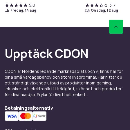
5,0
3,7
Vikt, gram
fredag, 14 aug
onsdag, 12 aug
150
Artikel.nr.
c03f45bb-b559-5b8d-a8c3-7631489ab413
Produktsäkerhetsinformation
Upptäck CDON
CDON är Nordens ledande marknadsplats och vi finns här för
dina små vardagsbehov och stora livsdrömmar. Här hittar du
ett ständigt växande utbud av produkter inom gaming,
leksaker och elektronik till trädgård, skönhet och produkter
för dina husdjur. Prylar för livet helt enkelt.
Betalningsalternativ