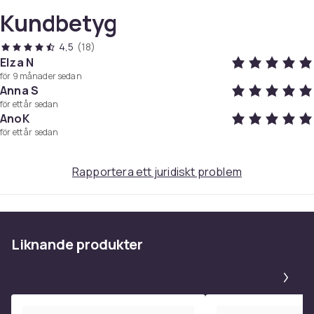
Ja
Kundbetyg
Typ av hörlurar
Binaural
4,5
(18)
Uppspelningstid
Elza N
6
för 9 månader sedan
Anna S
Artikel.nr.
för ett år sedan
8a0dcd2a-5413-493f-b319-179f253ce7cd
AnoK
för ett år sedan
Produktsäkerhetsinformation
Rapportera ett juridiskt problem
Liknande produkter
Pa