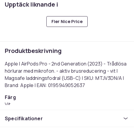
Upptäck liknande i
Fler Nice Price
Produktbeskrivning
Apple | AirPods Pro - 2nd Generation (2023) - Trådlösa
hörlurar med mikrofon. - aktiv brusreducering - vit |
Magsafe laddningsfodral (USB-C) | SKU: MTJV3DN/A |
Brand: Apple | EAN: 0195949052637
Färg
Vit
Anslutningsteknik
Specifikationer
Trådlös
Brusreducerande