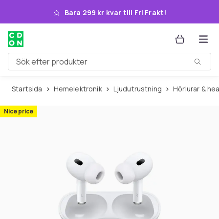
Hoppa till huvudinnehållet
Bara 299 kr kvar till Fri Frakt!
Sök efter produkter
Startsida
Hemelektronik
Ljudutrustning
Hörlurar & h
Nice price