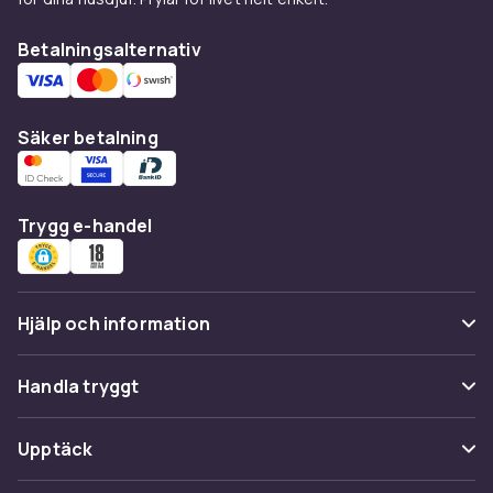
Betalningsalternativ
Säker betalning
Trygg e-handel
Hjälp och information
Vanliga frågor
Handla tryggt
Spåra paket
Betalning
Upptäck
Ångra & Returnera här
Leverans