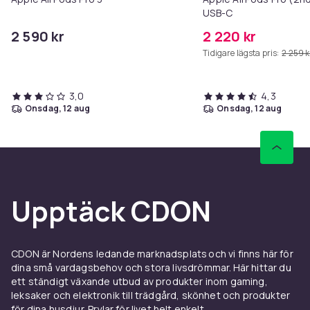
USB-C
2 590 kr
2 220 kr
Tidigare lägsta pris:
2 259 k
3,0
4,3
onsdag, 12 aug
onsdag, 12 aug
Upptäck CDON
CDON är Nordens ledande marknadsplats och vi finns här för
dina små vardagsbehov och stora livsdrömmar. Här hittar du
ett ständigt växande utbud av produkter inom gaming,
leksaker och elektronik till trädgård, skönhet och produkter
för dina husdjur. Prylar för livet helt enkelt.