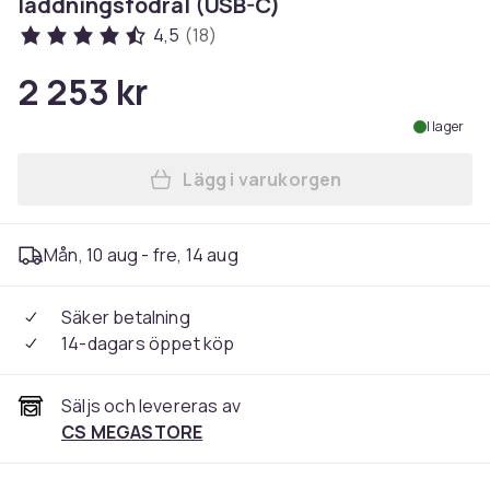
laddningsfodral (USB-C)
4,5
(18)
2 253 kr
I lager
Lägg i varukorgen
Lägg till Apple | AirPods Pr
Mån, 10 aug - fre, 14 aug
Säker betalning
14-dagars öppet köp
Säljs och levereras av
CS MEGASTORE