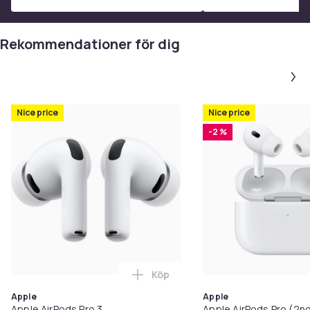
Rekommendationer för dig
Nice price
Nice price
-2 %
Köp
Lägg till Apple AirPods Pro 3 i v
Apple
Apple
Apple AirPods Pro 3
Apple AirPods Pro (2n