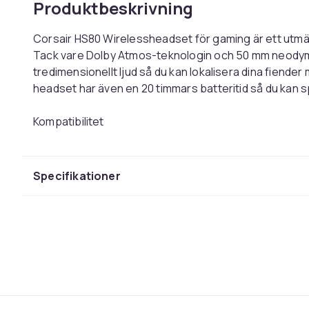
Produktbeskrivning
Corsair HS80 Wirelessheadset för gaming är ett utmär
Tack vare Dolby Atmos-teknologin och 50 mm neodym
tredimensionellt ljud så du kan lokalisera dina fiende
headset har även en 20 timmars batteritid så du kan s
Kompatibilitet
Detta headset har framtagits specifikt med PS4 och PS5
enkelt och omedelbart utan en trådlös adapter. Du ka
krävs en trådlös adapter.
Specifikationer
Dolby Atmos
Tack vare denna teknologi får du ett kristallklart och 
upptäcka smygande fiender även med hörseln.
Mikrofon
För att försäkra dig om att dina medspelare vet om v
enkelriktad, avtagbar och brusreducerande mikrofon s