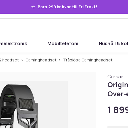
Bara 299 kr kvar till Fri Frakt!
melektronik
Mobiltelefoni
Hushåll & kö
r & headset
Gamingheadset
Trådlösa Gamingheadset
Corsair
Origi
Over-
1 899