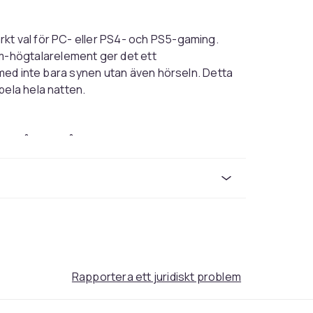
kt val för PC- eller PS4- och PS5-gaming.
-högtalarelement ger det ett
r med inte bara synen utan även hörseln. Detta
pela hela natten.
 i åtanke då det ansluts till din enhet
n även ansluta det till Windows 10 PC men då
flerdimensionellt ljud. Därmed kan du
Rapportera ett juridiskt problem
ad dom ska göra har detta headset en
om överför din röst högt och tydligt.