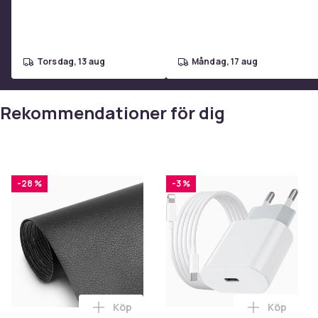
torsdag, 13 aug
måndag, 17 aug
Rekommendationer för dig
-28 %
-3 %
Köp
Köp
Lägg till Självhäftande reparationslapp
Lägg till