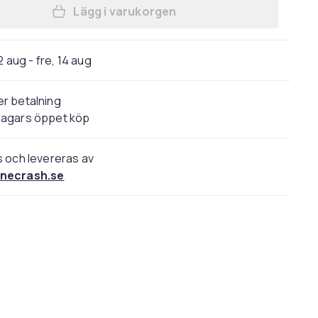
Lägg i varukorgen
Lägg till Original Corsair HS80 RGB
2 aug - fre, 14 aug
r betalning
dagars öppet köp
s och levereras av
necrash.se