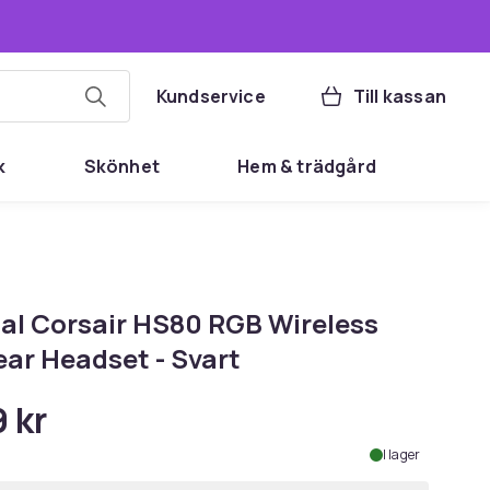
Kundservice
Till kassan
k
Skönhet
Hem & trädgård
nal Corsair HS80 RGB Wireless
ear Headset - Svart
 kr
I lager