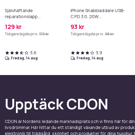
Självhäftande
iPhone Snabbladdare USB-
reparationslapp
C PD 3.0. 20W
konstläder 50x138 cm Black
Strömadapter + Kabel
129 kr
93 kr
Tidigare lägsta pris:
179 kr
Tidigare lägsta pris:
96 kr
3,6
3,9
fredag, 14 aug
fredag, 14 aug
Upptäck CDON
CDON är Nordens ledande marknadsplats och vi finns här för d
livsdrömmar. Här hittar du ett ständigt växande utbud av produ
elektronik till trädgård, skönhet och produkter för dina husdjur. Pr