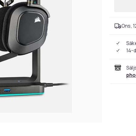
Ons, 1
Säke
14-
Sälj
pho