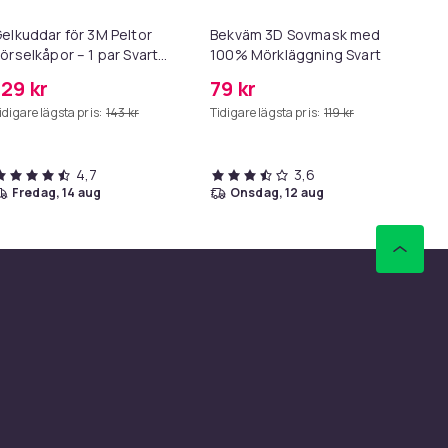
elkuddar för 3M Peltor
Bekväm 3D Sovmask med
La
örselkåpor – 1 par Svart
100% Mörkläggning Svart
Er
lack
Ma
129 kr
79 kr
26
idigare lägsta pris:
143 kr
Tidigare lägsta pris:
119 kr
Tid
4,7
3,6
fredag, 14 aug
onsdag, 12 aug