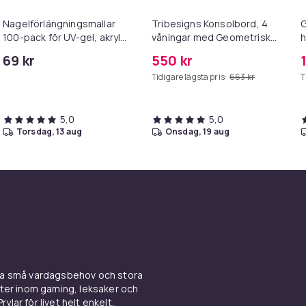
Nagelförlängningsmallar
Tribesigns Konsolbord, 4
G
100-pack för UV-gel, akryl
våningar med Geometrisk
h
och polygel
Metallram, 100 x 30 x 81 cm,
B
69 kr
550 kr
Hallbord, Sidobord,
Tidigare lägsta pris:
663 kr
T
Soffbord
5,0
5,0
torsdag, 13 aug
onsdag, 19 aug
ina små vardagsbehov och stora
kter inom gaming, leksaker och
ylar för livet helt enkelt.