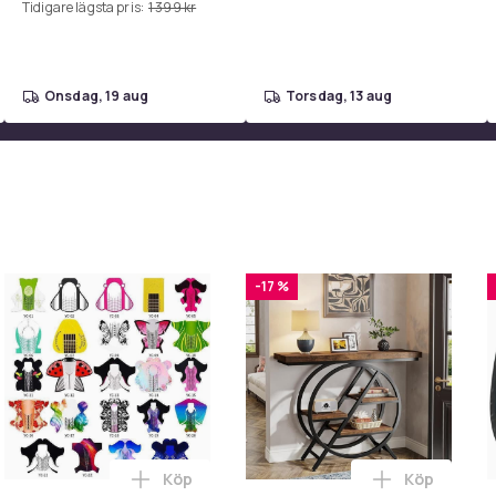
Tidigare lägsta pris:
1 399 kr
onsdag, 19 aug
torsdag, 13 aug
-17 %
Köp
Köp
 konstläder 50x138 cm Black i varukorgen
 iPhone Snabbladdare USB-C PD 3.0. 20W Strömadapter + Kabel 
Lägg till Nagelförlängningsmallar 100-pack
Lägg till T