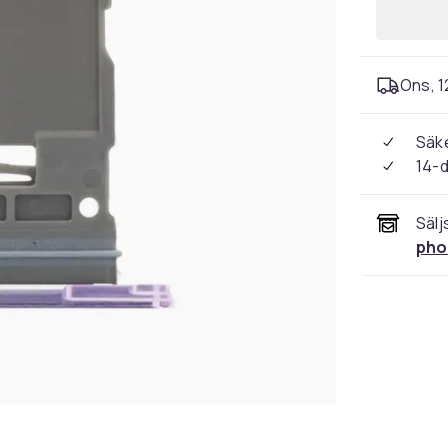
Ons, 1
Säke
14-
Sälj
pho