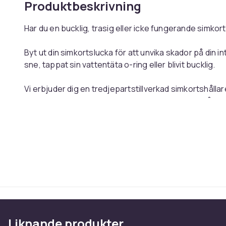
Produktbeskrivning
Har du en bucklig, trasig eller icke fungerande simkor
Byt ut din simkortslucka för att unvika skador på din int
sne, tappat sin vattentäta o-ring eller blivit bucklig.
Vi erbjuder dig en tredjepartstillverkad simkortshåll
Denna Samsung Galaxy S23 / S23 Plus simkortshållare 
simkort.
Att byta simkortshållaren på din Samsung Galaxy S23 /
Tryck ut simkortshållaren med en simkortsnål, placera
mata sedan i den nya hållaren i telefonen med ett enke
Observera att simkortsluckan inte behöver tryckas i 
Passar till
: Samsung Galaxy S23, Samsung Galaxy S2
Färg
: Lila
Liknande produkter