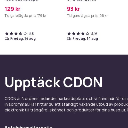
konstläder 50x138 cm Black
Strömadapter + Kabel
129 kr
93 kr
Tidigare lägsta pris:
179 kr
Tidigare lägsta pris:
96 kr
3,6
3,9
fredag, 14 aug
fredag, 14 aug
Upptäck CDON
CDON är Nordens ledande marknadsplats och vi finns här för d
livsdrömmar. Här hittar du ett ständigt växande utbud av produ
elektronik till trädgård, skönhet och produkter för dina husdjur. Pr
Betalningsalternativ