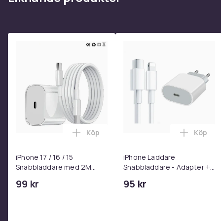
Vikt, gram
Artikel.nr.
Produktsäkerhetsinformation
Köp
Köp
Lägg till iPhone 17 / 16 / 15 Snabblad
Lägg ti
iPhone 17 / 16 / 15
iPhone Laddare
Snabbladdare med 2M
Snabbladdare - Adapter +
USB-C till USB-C kabel
Kabel 25W lightning - USB-
99 kr
95 kr
C 2m