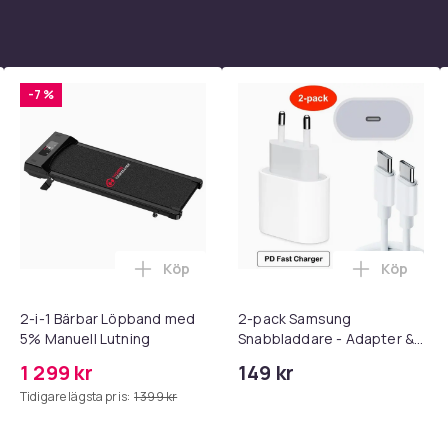
20
3b39b5bc-e45c-5984-8480-f93e30e56936
-7 %
Köp
Köp
dare med 2M USB-C till USB-C kabel i varukorgen
ll iPhone Laddare Snabbladdare - Adapter + Kabel 25W lightnin
Lägg till 2-i-1 Bärbar Löpband med 5% M
Lägg till
2-i-1 Bärbar Löpband med
2-pack Samsung
5% Manuell Lutning
Snabbladdare - Adapter &
Kabel 20W USB-C 2m
1 299 kr
149 kr
Tidigare lägsta pris:
1 399 kr