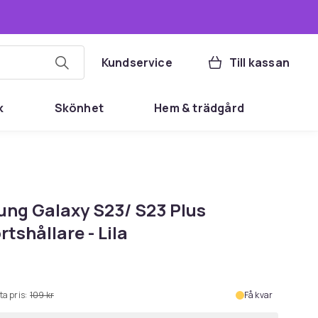
Kundservice
Till kassan
k
Skönhet
Hem & trädgård
ng Galaxy S23/ S23 Plus
tshållare - Lila
ta pris:
109 kr
Få kvar