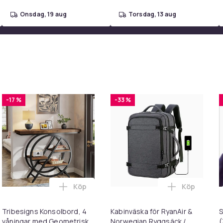
onsdag, 19 aug
torsdag, 13 aug
-17 %
-33 %
Köp
Köp
 konstläder 50x138 cm Black i varukorgen
 iPhone Snabbladdare USB-C PD 3.0. 20W Strömadapter + Kabel 
Lägg till Tribesigns Konsolbord, 4 våninga
Lägg till K
Tribesigns Konsolbord, 4
Kabinväska för RyanAir &
våningar med Geometrisk
Norwegian Ryggsäck /
(