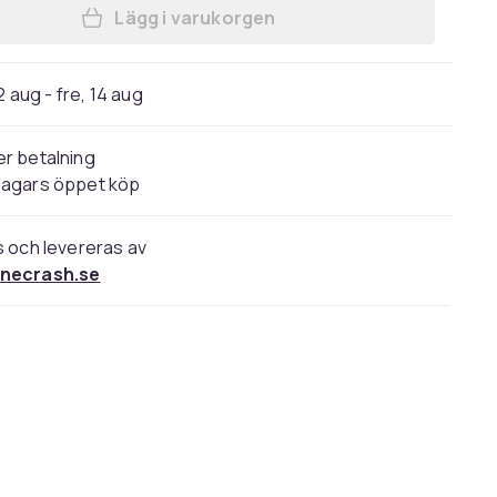
Lägg i varukorgen
Lägg till Samsung Galaxy S23/ S23 P
2 aug - fre, 14 aug
r betalning
dagars öppet köp
s och levereras av
necrash.se