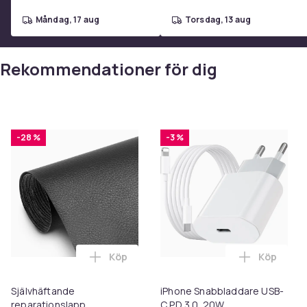
måndag, 17 aug
torsdag, 13 aug
Rekommendationer för dig
-28 %
-3 %
Köp
Köp
Lägg till Självhäftande reparationslapp
Lägg till
Självhäftande
iPhone Snabbladdare USB-
reparationslapp
C PD 3.0. 20W