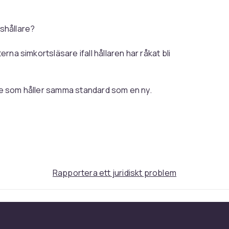
tshållare?
erna simkortsläsare ifall hållaren har råkat bli
are som håller samma standard som en ny.
har 2st simkortsfack och är enbart gjort för
 S23 Plus är enkelt.
 sedan simkortet i den nya hållaren,
lt tryck.
Rapportera ett juridiskt problem
med våld.
3 Plus