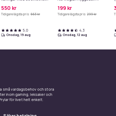
Metallram, 100 x 30 x 81 cm,
Resväska / - Handbagage
(
550 kr
199 kr
Hallbord, Sidobord,
flyg - 1-Pack
Tidigare lägsta pris:
663 kr
Tidigare lägsta pris:
299 kr
T
Soffbord
5,0
4,3
onsdag, 19 aug
onsdag, 12 aug
ina små vardagsbehov och stora
kter inom gaming, leksaker och
ylar för livet helt enkelt.
Säker betalning