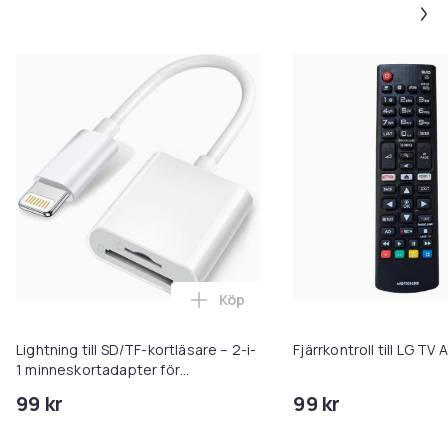
Köp
Lägg till Lightning till SD/TF-k
Lightning till SD/TF-kortläsare – 2-i-
Fjärrkontroll till LG T
1 minneskortadapter för
iPhone/iPad
99 kr
99 kr