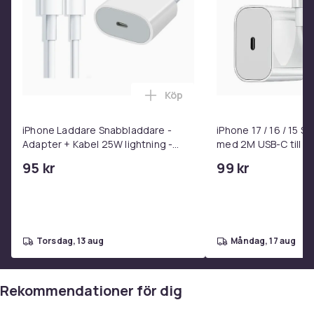
fjärilar söt djur illustration natt konst skal har en lätt
färgkombination som är både lyxig och elegant
-Trådlös laddning fungerar med våra designade skydd
och du har även rymliga anslutningsportar på
mobilskalet
Köp
-Perfekt passform för Huawei P20 Pro med för enkel
Lägg till iPhone Laddare Snab
åtkomst till alla viktiga funktioner. Enkel installation, fäst
på telefonen på några sekunder
iPhone Laddare Snabbladdare -
iPhone 17 / 16 / 15 
Adapter + Kabel 25W lightning -
med 2M USB-C till U
Skaltyp
USB-C 2m
95 kr
99 kr
Mobilskal
Artikel.nr.
46a223a2-f161-5ed3-98ad-70e92c8fcc3f
Produktsäkerhetsinformation
torsdag, 13 aug
måndag, 17 aug
Rekommendationer för dig