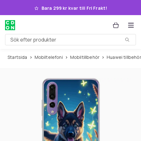
Hoppa till huvudinnehållet
Bara 299 kr kvar till Fri Frakt!
Sök efter produkter
Startsida
Mobiltelefoni
Mobiltillbehör
Huawei tillbehö