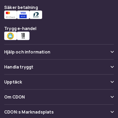
Säker betalning
Trygg e-handel
Hjälp och information
Vanliga frågor
Handla tryggt
Spåra paket
Betalning
Upptäck
Ångra & Returnera här
Leverans
Kategorier
Kundservice
Om CDON
Villkor & policy
Varumärken
Om oss
Återkallelser
CDON:s Marknadsplats
Guider