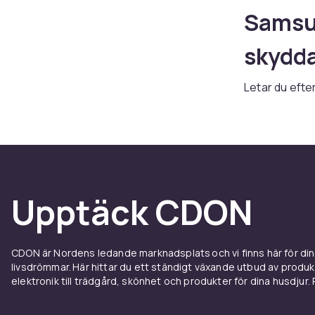
Samsun
skydda
Letar du efte
brett sortime
alternativ. O
tillbehör hitt
Fodral
Upptäck CDON
Galax
Ett bra fodra
CDON är Nordens ledande marknadsplats och vi finns här för d
olyckor. Välj
livsdrömmar. Här hittar du ett ständigt växande utbud av produ
Komplettera m
elektronik till trädgård, skönhet och produkter för dina husdjur. Pr
Samsung mobil