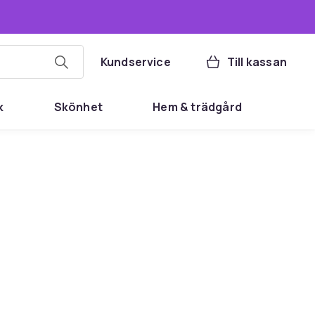
Kundservice
Till kassan
k
Skönhet
Hem & trädgård