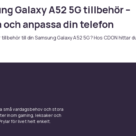
g Galaxy A52 5G tillbehör –
 och anpassa din telefon
r tillbehör till din Samsung Galaxy A52 5G? Hos CDON hittar d
nt för A-serien som kombinerar bra prestanda med ett prisv
avsett om du behöver fodral, skärmskydd, laddare eller andra
ar du rätt produkt här.
 och skärmskydd till Samsung
y A52 5G
l skyddar din Samsung Galaxy A52 5G mot repor, stötar och v
ina små vardagsbehov och stora
 mellan tunna skalskydd eller robusta stötdämpande modeller.
kter inom gaming, leksaker och
ed ett skärmskydd av härdat glas för fullt skydd. Se hela ut
ylar för livet helt enkelt.
skal & tillbehör
hos CDON.