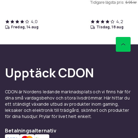
Tidigare lägsta pris:
695 kr
USB-laddningsport – Vi
4,0
4,2
fredag, 14 aug
tisdag, 18 aug
Upptäck CDON
CDON är Nordens ledande marknadsplats och vi finns här för
dina små vardagsbehov och stora livsdrömmar. Här hittar du
ett ständigt växande utbud av produkter inom gaming,
leksaker och elektronik till trädgård, skönhet och produkter
för dina husdjur. Prylar för livet helt enkelt.
Betalningsalternativ