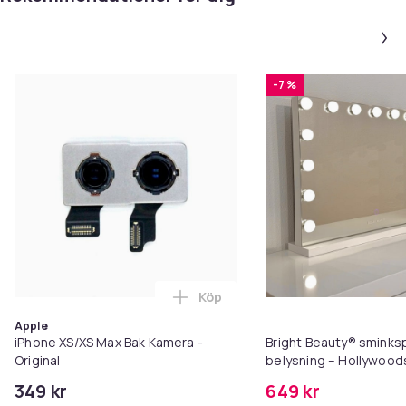
-7 %
Köp
Lägg till iPhone XS/XS Max Bak 
Apple
iPhone XS/XS Max Bak Kamera -
Bright Beauty® smink
Original
belysning – Hollywood
58×46 cm – 15 LED-lam
349 kr
649 kr
ljusfärger – Dimbar – 