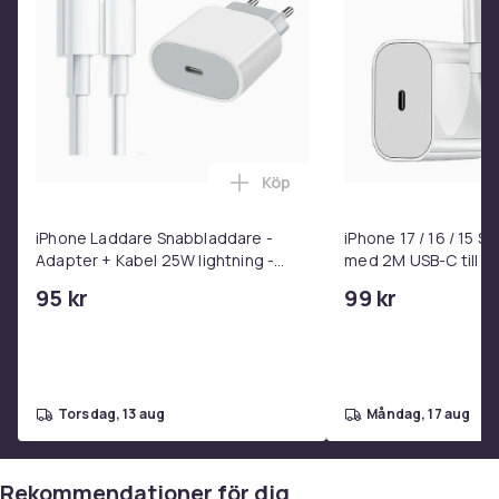
1e426e73-ef4c-55cf-91aa-46e52a96df35
Produktsäkerhetsinformation
Köp
Lägg till iPhone Laddare Snab
iPhone Laddare Snabbladdare -
iPhone 17 / 16 / 15 
Adapter + Kabel 25W lightning -
med 2M USB-C till U
USB-C 2m
95 kr
99 kr
torsdag, 13 aug
måndag, 17 aug
Rekommendationer för dig