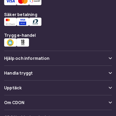
Säker betalning
Trygg e-handel
Hjälp och information
Vanliga frågor
Handla tryggt
Spåra paket
Betalning
Upptäck
Ångra & Returnera här
Leverans
Kategorier
Kundservice
Om CDON
Villkor & policy
Varumärken
Om oss