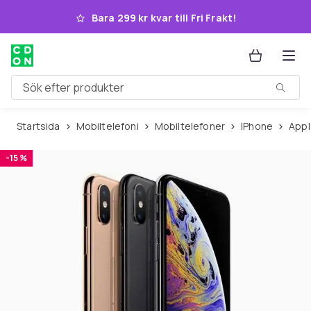
Hoppa till huvudinnehållet
Bara 299 kr kvar till Fri Frakt!
Sök efter produkter
Startsida
Mobiltelefoni
Mobiltelefoner
iPhone
App
-15 %