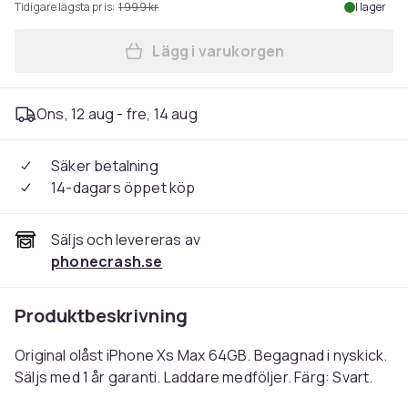
Tidigare lägsta pris:
1 999 kr
I lager
Lägg i varukorgen
Ons, 12 aug - fre, 14 aug
Säker betalning
14-dagars öppet köp
Säljs och levereras av
phonecrash.se
Produktbeskrivning
Original olåst iPhone Xs Max 64GB. Begagnad i nyskick.
Säljs med 1 år garanti. Laddare medföljer. Färg: Svart.