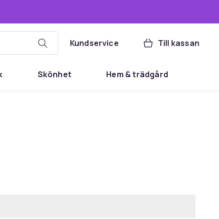
Kundservice
Till kassan
k
Skönhet
Hem & trädgård