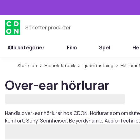
Hoppa till huvudinnehållet
Sök efter produkter
Alla kategorier
Film
Spel
He
Startsida
Hemelektronik
Ljudutrustning
Hörlura
Over-ear hörlurar
Handla over-ear hörlurar hos CDON. Hörlurar som omsluter 
komfort. Sony, Sennheiser, Beyerdynamic, Audio-Technic