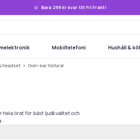
Bara 299 kr kvar till Fri Frakt!
melektronik
Mobiltelefoni
Hushåll & kö
r & headset
Over-ear hörlurar
hela örat för bäst ljudkvalitet och
a.