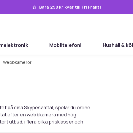
Bara 299 kr kvar till Fri Frakt!
melektronik
Mobiltelefoni
Hushåll & kö
Webbkameror
tet på dina Skypesamtal, spelar du online
 letat efter en webbkamera med hög
rt utbud, i flera olika prisklasser och