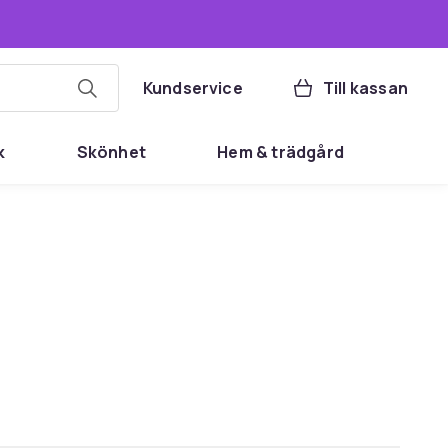
Kundservice
Till kassan
k
Skönhet
Hem & trädgård