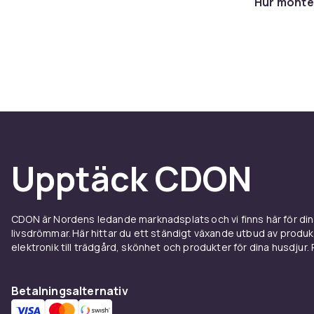
Hur monte
erbjuder exce
skapare som vi
webbkameror k
internetuppk
Autofo
Autofokus säke
webbkamerorn
Upptäck CDON
och håller dig
som HDR, Low 
även vid bakg
Kiyo Pro är e
CDON är Nordens ledande marknadsplats och vi finns här för d
livsdrömmar. Här hittar du ett ständigt växande utbud av produ
Inbygg
elektronik till trädgård, skönhet och produkter för dina husdjur. Pr
De flesta web
Betalningsalternativ
modeller fång