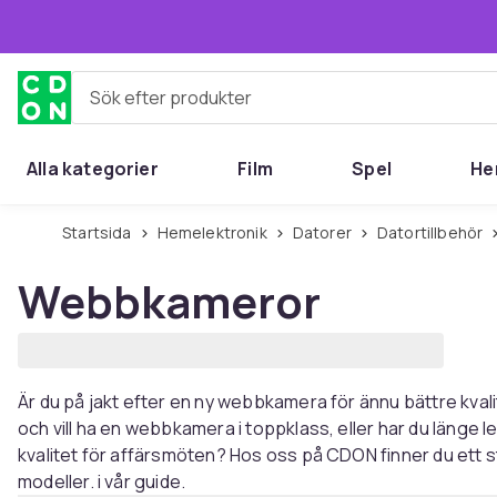
Hoppa till huvudinnehållet
Sök efter produkter
Alla kategorier
Film
Spel
He
Startsida
Hemelektronik
Datorer
Datortillbehör
Webbkameror
Är du på jakt efter en ny webbkamera för ännu bättre kvali
och vill ha en webbkamera i toppklass, eller har du länge
kvalitet för affärsmöten? Hos oss på CDON finner du ett sto
modeller. i vår guide.