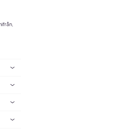
ifrån,
e flesta
os CDON
ill
rkt för
ouTube-
ssionellt
för
o,