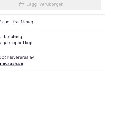
Lägg i varukorgen
Lägg till Original Huawei P20 Pro B
2 aug - fre, 14 aug
r betalning
dagars öppet köp
s och levereras av
necrash.se