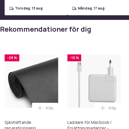
torsdag, 13 aug
måndag, 17 aug
Rekommendationer för dig
-28 %
-10 %
Köp
Köp
Lägg till Självhäftande reparationslapp
Lägg till
Självhäftande
Laddare för Macbook /
reparationslapp
Ersättningsadapter -