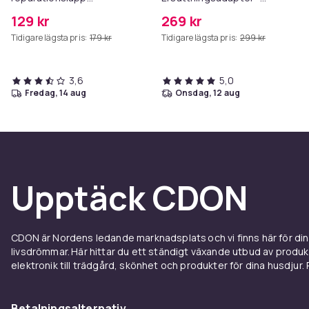
konstläder 50x138 cm Black
MagSafe Gen 3 - 96W
129 kr
269 kr
Tidigare lägsta pris:
179 kr
Tidigare lägsta pris:
299 kr
3,6
5,0
fredag, 14 aug
onsdag, 12 aug
Upptäck CDON
CDON är Nordens ledande marknadsplats och vi finns här för d
livsdrömmar. Här hittar du ett ständigt växande utbud av produ
elektronik till trädgård, skönhet och produkter för dina husdjur. Pr
Betalningsalternativ