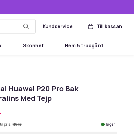
Kundservice
Till kassan
k
Skönhet
Hem & trädgård
nal Huawei P20 Pro Bak
alins Med Tejp
r
ta pris:
119 kr
I lager