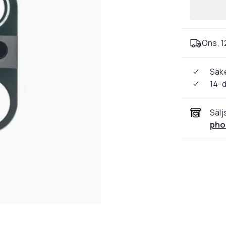
Ons, 1
Säke
14-
Sälj
pho