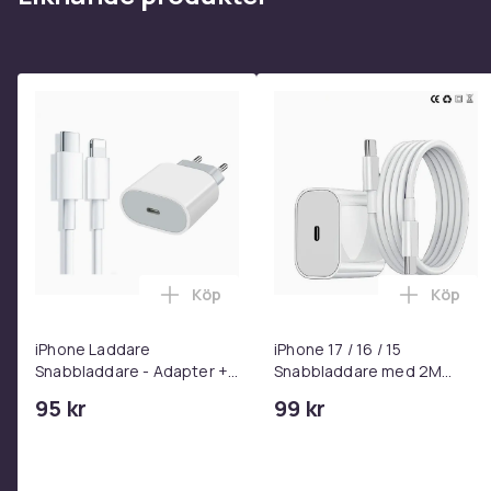
Köp
Köp
Lägg till iPhone Laddare Snabbladdare
Lägg til
iPhone Laddare
iPhone 17 / 16 / 15
Snabbladdare - Adapter +
Snabbladdare med 2M
Kabel 25W lightning - USB-
USB-C till USB-C kabel
95 kr
99 kr
C 2m