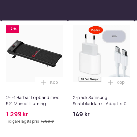
-7 %
Köp
Köp
 - Adapter + Kabel 25W lightning - USB-C 2m i varukorgen
l iPhone 17 / 16 / 15 Snabbladdare med 2M USB-C till USB-C kab
Lägg till 2-i-1 Bärbar Löpband med 5% M
Lägg till
2-i-1 Bärbar Löpband med
2-pack Samsung
5% Manuell Lutning
Snabbladdare - Adapter &
Kabel 20W USB-C 2m
1 299 kr
149 kr
Tidigare lägsta pris:
1 399 kr