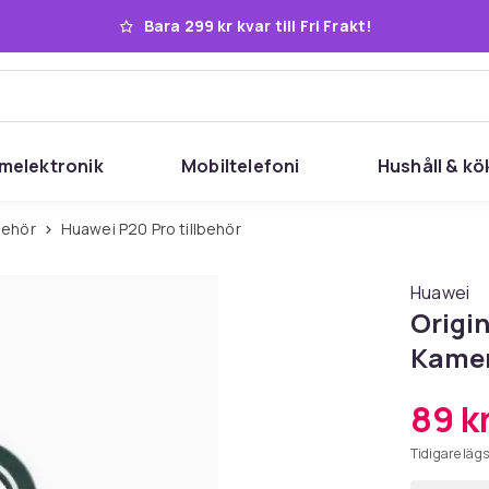
Bara 299 kr kvar till Fri Frakt!
melektronik
Mobiltelefoni
Hushåll & kö
lbehör
Huawei P20 Pro tillbehör
Huawei
Origi
Kamer
89 k
Tidigare lägs