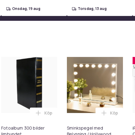
onsdag, 19 aug
torsdag, 13 aug
Köp
Köp
 konstläder 50x138 cm Black i varukorgen
 Laddare för Macbook / Ersättningsadapter - MagSafe Gen 3 - 9
Lägg till Fotoalbum 300 bilder limbundet 
Lägg till S
Fotoalbum 300 bilder
Sminkspegel med
i
limbundet
Belysning / Hollywood
C