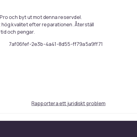
 Pro och byt ut mot denna reservdel.
 hög kvalitet efter reparationen. Återställ
 tid och pengar.
7af06fef-2e3b-4a41-8d55-ff79a5a9ff71
Rapportera ett juridiskt problem