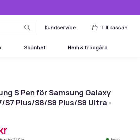
Kundservice
Till kassan
k
Skönhet
Hem & trädgård
ng S Pen för Samsung Galaxy
/S7 Plus/S8/S8 Plus/S8 Ultra -
kr
ta pris:
249 kr
I lager