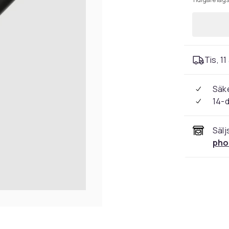
Tis, 11
Säke
14-
Sälj
pho