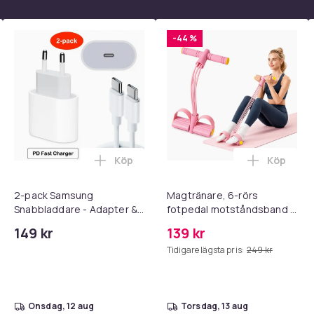
-44 %
Köp
Köp
 - Adapter + Kabel 25W lightning - USB-C 2m i varukorgen
l iPhone 17 / 16 / 15 Snabbladdare med 2M USB-C till USB-C kab
Lägg till 2-pack Samsung Snabbladdare
Lägg till
2-pack Samsung
Magtränare, 6-rörs
Snabbladdare - Adapter &
fotpedal motståndsband –
Kabel 20W USB-C 2m
Mag- och bålträning, Yoga
149 kr
139 kr
& Hemmagym Fitness Pink
Tidigare lägsta pris:
249 kr
onsdag, 12 aug
torsdag, 13 aug