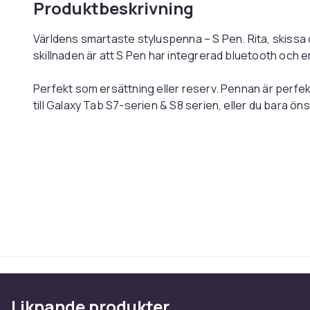
Produktbeskrivning
Världens smartaste styluspenna – S Pen. Rita, skissa
skillnaden är att S Pen har integrerad bluetooth och en
Perfekt som ersättning eller reserv. Pennan är perfe
till Galaxy Tab S7-serien & S8 serien, eller du bara öns
Nu ännu snabbare. Njut av ännu snabbare respons me
skärmuppdateringsfrekvensen till Tab S7 och Tab S8 
Egenskaper:
Typ: Pekpenna
Färg: Svart (Mystic Black)
Artikel.nr.
Produktsäkerhetsinformation
Liknande produkter