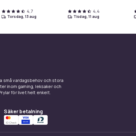
4,7
4,4
torsdag, 13 aug
tisdag, 11 aug
ina små vardagsbehov och stora
kter inom gaming, leksaker och
ylar för livet helt enkelt.
Säker betalning