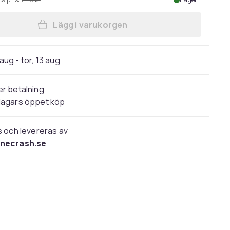
Lägg i varukorgen
Lägg till Samsung S Pen för Samsun
 aug - tor, 13 aug
r betalning
dagars öppet köp
s och levereras av
necrash.se