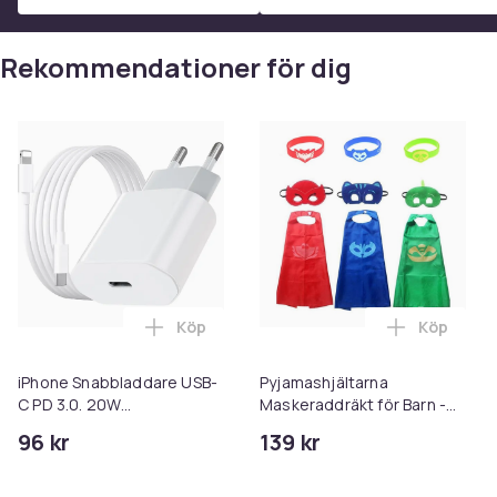
Rekommendationer för dig
Köp
Köp
Lägg till iPhone Snabbladdare USB-C PD
Lägg till 
iPhone Snabbladdare USB-
Pyjamashjältarna
C PD 3.0. 20W
Maskeraddräkt för Barn -
Strömadapter + Kabel
Blue
96 kr
139 kr