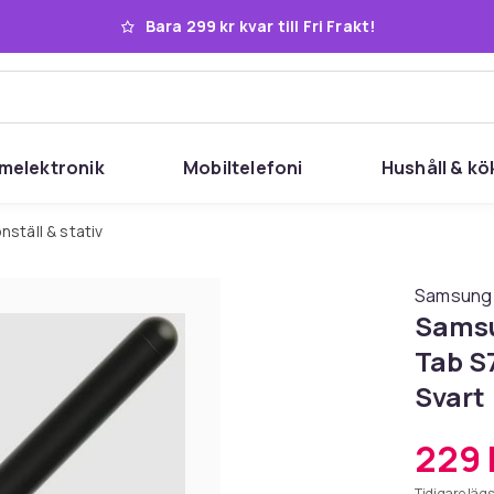
Bara 299 kr kvar till Fri Frakt!
melektronik
Mobiltelefoni
Hushåll & kö
onställ & stativ
Samsung
Samsu
Tab S7
Svart
229 
Tidigare lägs