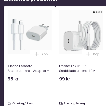
Köp
Köp
Lägg till iPhone Laddare Snabbladdare
Lägg til
iPhone Laddare
iPhone 17 / 16 / 15
Snabbladdare - Adapter +
Snabbladdare med 2M
Kabel 25W lightning - USB-
USB-C till USB-C kabel
95 kr
99 kr
C 2m
onsdag, 12 aug
fredag, 14 aug