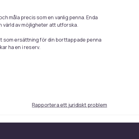
 och måla precis som en vanlig penna. Enda
 värld av möjligheter att utforska.
kt som ersättning för din borttappade penna
kar ha en i reserv.
d S Pen tack vare den förbättrade
serien.
Rapportera ett juridiskt problem
783735c6-1d5f-4a0b-9329-3495fa0c01e8