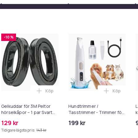
-10 %
Köp
Köp
 3.0. 20W Strömadapter + Kabel i varukorgen
Pyjamashjältarna Maskeraddräkt för Barn - Blue i varukorgen
Lägg till Gelkuddar för 3M Peltor hörselkå
Lägg till H
Gelkuddar för 3M Peltor
Hundtrimmer /
L
hörselkåpor – 1 par Svart
Tasstrimmer - Trimmer för
k
Black
tassar
m
129 kr
199 kr
i
Tidigare lägsta pris:
143 kr