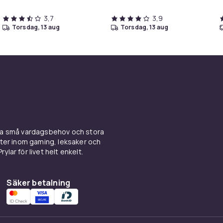
3,7
3,9
torsdag, 13 aug
torsdag, 13 aug
ina små vardagsbehov och stora
kter inom gaming, leksaker och
ylar för livet helt enkelt.
Säker betalning