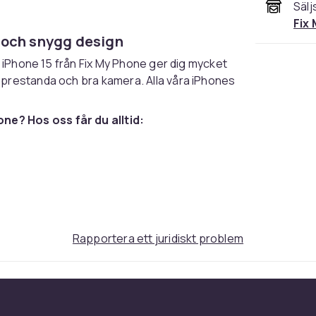
Sälj
Fix
k och snygg design
ad iPhone 15 från Fix My Phone ger dig mycket
 prestanda och bra kamera. Alla våra iPhones
ne? Hos oss får du alltid:
pport - oavsett om du handlar online eller i
Rapportera ett juridiskt problem
iksåterställda, och varje telefon får ett
vsett skick är alla komponenter fullt
klor eller märken.