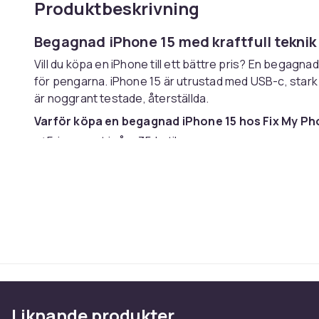
Produktbeskrivning
Begagnad iPhone 15 med kraftfull tekni
Vill du köpa en iPhone till ett bättre pris? En begagn
för pengarna. iPhone 15 är utrustad med USB-c, stark
är noggrant testade, återställda.
Varför köpa en begagnad iPhone 15 hos Fix My Pho
✔️ Fri support i våra 35 butiker
✔️ Minst 85 % batterikapacitet
✔️ Laddningskabel ingår
✔️ Testad och fabriksåterställd mobiltelefon
Hos Fix My Phone får du trygghet, kvalitet och lokal su
butik.
Våra begagnade telefoner är funktionstestade och fabr
betyg (A+, A, B eller c) för att hjälpa dig välja rätt. Oa
fungerande och levereras med en funktionsgaranti.
Liknande produkter
(A+) Perfekt skick, absolut toppskick, inga repor, buc