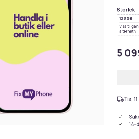
Storlek
128 GB
Visa tillgä
alternativ
5 09
Tis, 11
Säke
14-