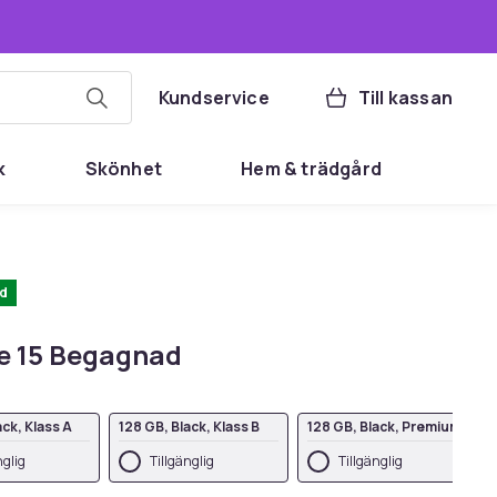
Kundservice
Till kassan
k
Skönhet
Hem & trädgård
d
e 15 Begagnad
ack, Klass A
128 GB, Black, Klass B
128 GB, Black, Premium
nglig
Tillgänglig
Tillgänglig