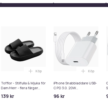
n gamla telefon till oss och betala bara
lerade innan försäljning.</
128 GB, Pink, Klass A
150
b0b843c5-f3b5-5517-bb12-62ec0b226099
Köp
Köp
l med skjutdörrar i varukorgen
Apple | iPhone 16e - 128 GB - White i varukorgen
Lägg till Tofflor - Stilfulla & Mjuka för D
Lägg till i
Tofflor - Stilfulla & Mjuka för
iPhone Snabbladdare USB-
G
Dam/Herr - flera färger
C PD 3.0. 20W
S
(känd som Happy Flops)
Strömadapter + Kabel
H
139 kr
96 kr