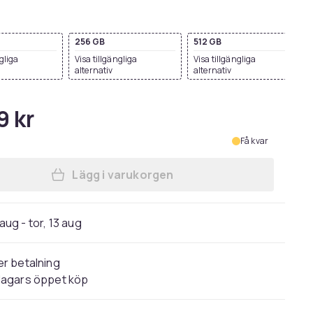
256 GB
512 GB
ngliga
Visa tillgängliga
Visa tillgängliga
alternativ
alternativ
9 kr
Få kvar
Lägg i varukorgen
Lägg till iPhone 15 Begagnad i varu
 aug - tor, 13 aug
r betalning
dagars öppet köp