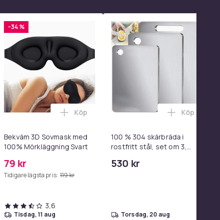
-34 %
Köp
Köp
el i varukorgen
 - Adapter & Kabel 20W USB-C 2m i varukorgen
 Magtränare, 6-rörs fotpedal motståndsband – Mag- och båltr
Lägg till Bekväm 3D Sovmask med 100% Mö
Lägg till 1
Bekväm 3D Sovmask med
100 % 304 skärbräda i
100% Mörkläggning Svart
rostfritt stål, set om 3,
dubbelsidiga
79 kr
530 kr
livsmedelsklassade 304
Tidigare lägsta pris:
119 kr
skärbrädor i rostfritt stål
för köket,
diskmaskinssäker
3,6
tisdag, 11 aug
torsdag, 20 aug