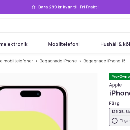
Bara 299 kr kvar till Fri Frakt!
melektronik
Mobiltelefoni
Hushåll & kö
e mobiltelefoner
Begagnade iPhone
Begagnade iPhone 15
Pre-Owne
Apple
iPhon
Färg
128 GB, Bl
Tillgä