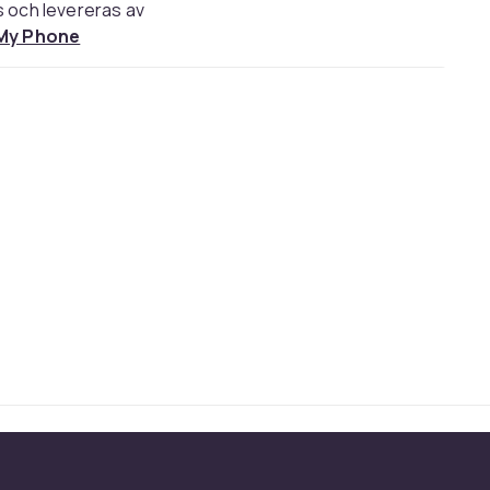
s och levereras av
 My Phone