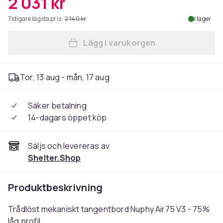
2 031 kr
Tidigare lägsta pris:
2 140 kr
I lager
Lägg i varukorgen
Lägg till NuPhy Air75 V3 Tr
Tor, 13 aug - mån, 17 aug
Säker betalning
14-dagars öppet köp
Säljs och levereras av
Shelter.Shop
Produktbeskrivning
Trådlöst mekaniskt tangentbord Nuphy Air75 V3 - 75%
låg profil