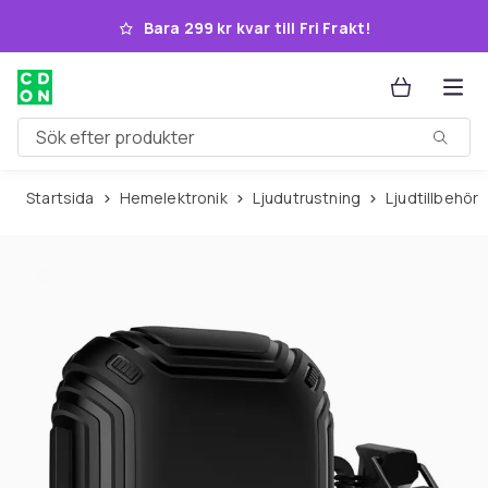
Hoppa till huvudinnehållet
Bara 299 kr kvar till Fri Frakt!
Sök efter produkter
Startsida
Hemelektronik
Ljudutrustning
Ljudtillbehör