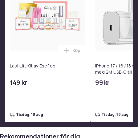
10
Artikel.nr.
8ce7d59c-4359-531d-90fb-f3efb33bd2f4
Produktsäkerhetsinformation
Köp
Lägg till LashLift Kit av Esefi
LashLift Kit av Esefido
iPhone 17 / 16 / 15 
med 2M USB-C till U
149 kr
99 kr
tisdag, 18 aug
tisdag, 18 aug
Rekommendationer för dig