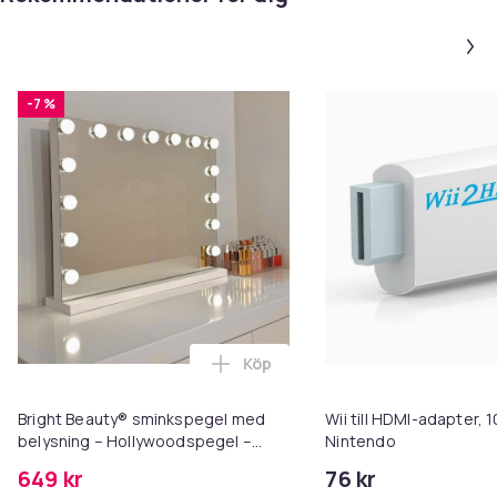
-7 %
Köp
Lägg till Bright Beauty® sminks
Bright Beauty® sminkspegel med
Wii till HDMI-adapter, 
belysning – Hollywoodspegel –
Nintendo
58×46 cm – 15 LED-lampor – 3
649 kr
76 kr
ljusfärger – Dimbar – Smart Touch –