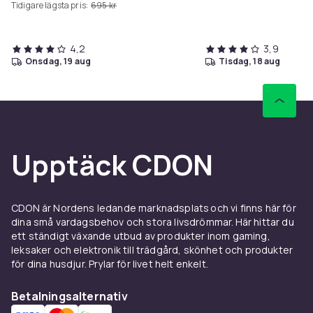
Tidigare lägsta pris:
695 kr
USB-laddningsport – Vit
4,2
3,9
onsdag, 19 aug
tisdag, 18 aug
Upptäck CDON
CDON är Nordens ledande marknadsplats och vi finns här för
dina små vardagsbehov och stora livsdrömmar. Här hittar du
ett ständigt växande utbud av produkter inom gaming,
leksaker och elektronik till trädgård, skönhet och produkter
för dina husdjur. Prylar för livet helt enkelt.
Betalningsalternativ