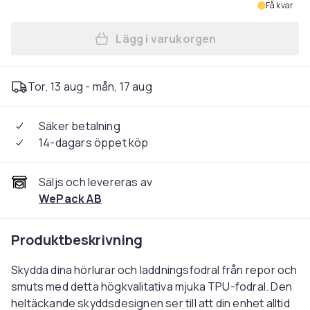
Få kvar
Lägg i varukorgen
Lägg till Beats Fit Pro ladd
Tor, 13 aug - mån, 17 aug
Säker betalning
14-dagars öppet köp
Säljs och levereras av
WePack AB
Produktbeskrivning
Skydda dina hörlurar och laddningsfodral från repor och
smuts med detta högkvalitativa mjuka TPU-fodral. Den
heltäckande skyddsdesignen ser till att din enhet alltid