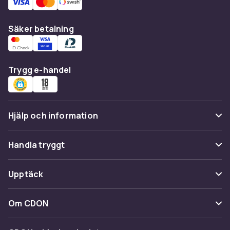
Säker betalning
Trygg e-handel
Hjälp och information
Vanliga frågor
Handla tryggt
Spåra paket
Betalning
Upptäck
Ångra & Returnera här
Leverans
Kategorier
Kundservice
Om CDON
Villkor & policy
Varumärken
Om oss