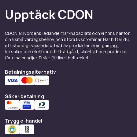
Perceptional Color Mapping och AI Motion Enhancer
Upptäck CDON
Pro förbättrar färgprecision och rörelsehantering.
TV:n stöder HDR10+, HLG och OLED HDR för mer
CDON är Nordens ledande marknadsplats och vi finns här för
dynamiskt HDR-innehåll. AI Picture och Auto HDR
dina små vardagsbehov och stora livsdrömmar. Här hittar du
Remastering Pro förbättrar bildkvaliteten även från SD-
ett ständigt växande utbud av produkter inom gaming,
och HD-material.
leksaker och elektronik till trädgård, skönhet och produkter
för dina husdjur. Prylar för livet helt enkelt.
För gaming erbjuder TV:n HDMI 2.1, VRR, AMD FreeSync
Premium och stöd för 4K@144Hz via PC för jämn
Betalningsalternativ
spelgrafik och låg fördröjning. Gaming Hub och Game
Mode gör det enkelt att optimera spelinställningar
direkt på skärmen.
Säker betalning
Object Tracking Sound Lite och Dolby Atmos skapar ett
mer omslutande ljud där ljudet följer rörelser på
Trygg e-handel
skärmen. Adaptive Sound Pro och Q-Symphony
förbättrar ljudupplevelsen ytterligare tillsammans med