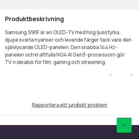
Produktbeskrivning
Samsung S90F är en OLED-TV med hög ljusstyrka,
djupa svarta nyanser och levande färger tack vare den
självlysande OLED-panelen. Den snabba 144 Hz-
panelen och kraftfulla NQ4 AI Gen3-processorn gör
TV:n idealisk för film, gaming och streaming.
OLED-tekniken möjliggör exakt ljusstyrning på pixelnivå
för extrem kontrast och skarpa detaljer i både mörka
och ljusa scener. Anti Reflection-ytan minskar
reflektioner från externa ljuskällor och gör TV:n väl
Rapportera ett juridiskt problem
lämpad även för ljusa rum.
NQ4 AI Gen3-processorn använder AI för att optimera
kontrast, färger och skärpa i realtid. 4K AI Upscaling
förbättrar innehåll med lägre upplösning medan