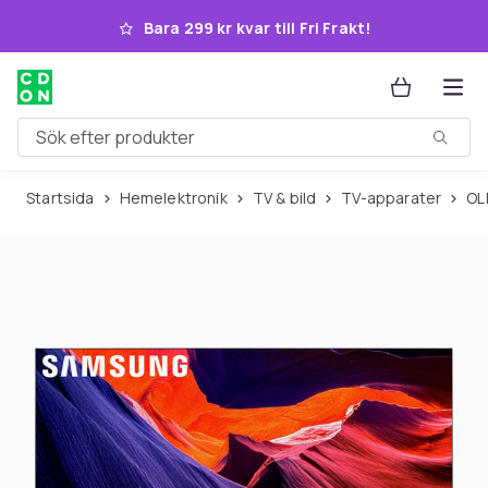
Hoppa till huvudinnehållet
Bara 299 kr kvar till Fri Frakt!
Sök efter produkter
Startsida
Hemelektronik
TV & bild
TV-apparater
O