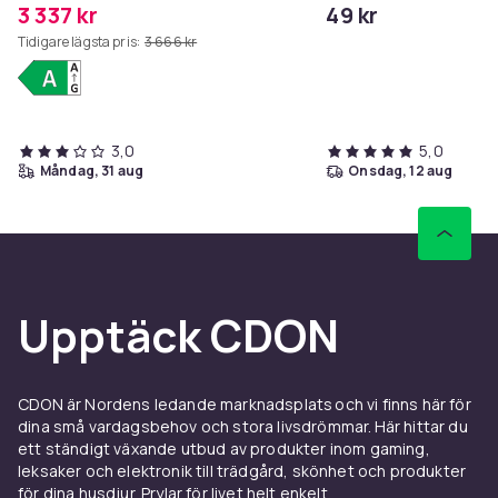
3 337 kr
49 kr
slot - pOLED-skärm - 6.67" - 2712 x
Tidigare lägsta pris:
3 666 kr
1220 pixlar (120 Hz)...
3,0
5,0
måndag, 31 aug
onsdag, 12 aug
Upptäck CDON
CDON är Nordens ledande marknadsplats och vi finns här för
dina små vardagsbehov och stora livsdrömmar. Här hittar du
ett ständigt växande utbud av produkter inom gaming,
leksaker och elektronik till trädgård, skönhet och produkter
för dina husdjur. Prylar för livet helt enkelt.