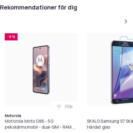
Rekommendationer för dig
-9 %
Köp
Lägg till Motorola Moto G86 - 5G
Motorola
Motorola Moto G86 - 5G
SKALO Samsung S7 Skä
pekskärmsmobil - dual-SIM - RAM 8
Härdat glas
GB / Internminne 256 GB - microSD