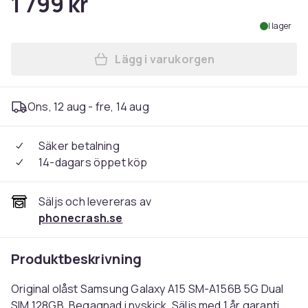
1 799 kr
I lager
Lägg i varukorgen
Lägg till Samsung Galaxy A1
Ons, 12 aug - fre, 14 aug
Säker betalning
14-dagars öppet köp
Säljs och levereras av
phonecrash.se
Produktbeskrivning
Original olåst Samsung Galaxy A15 SM-A156B 5G Dual
SIM 128GB. Begagnad i nyskick. Säljs med 1 år garanti.