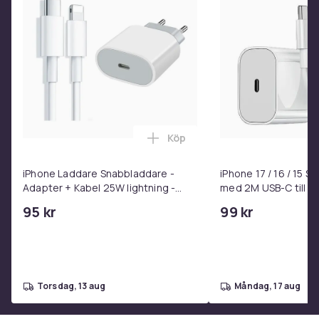
Artikel.nr.
489e86eb-b71b-5e65-ba84-ee55db35a15f
Produktsäkerhetsinformation
Köp
Lägg till iPhone Laddare Snab
iPhone Laddare Snabbladdare -
iPhone 17 / 16 / 15 
Adapter + Kabel 25W lightning -
med 2M USB-C till U
USB-C 2m
95 kr
99 kr
torsdag, 13 aug
måndag, 17 aug