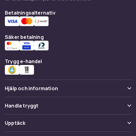
Betalningsalternativ
Säker betalning
Trygg e-handel
Hjälp och information
Vanliga frågor
Handla tryggt
Spåra paket
Betalning
Upptäck
Ångra & Returnera här
Leverans