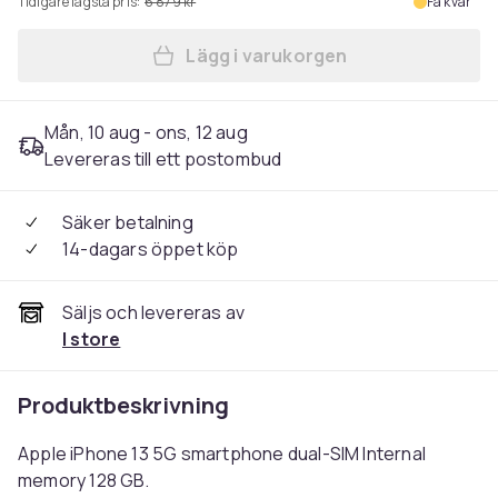
Tidigare lägsta pris:
6 879 kr
Få kvar
Lägg i varukorgen
Lägg till Apple iPhone 13 - M
Mån, 10 aug - ons, 12 aug
Levereras till ett postombud
Säker betalning
14-dagars öppet köp
Säljs och levereras av
I store
Produktbeskrivning
Apple iPhone 13 5G smartphone dual-SIM Internal
memory 128 GB.