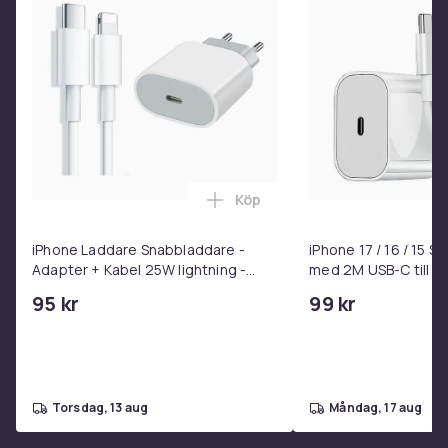
Skärmstorlek
6.1
Vikt
174
Artikel.nr.
18eb5c30-1cb4-5696-a25e-81f543085713
Produktsäkerhetsinformation
Köp
Lägg till iPhone Laddare Snab
iPhone Laddare Snabbladdare -
iPhone 17 / 16 / 15 
Adapter + Kabel 25W lightning -
med 2M USB-C till U
USB-C 2m
95 kr
99 kr
torsdag, 13 aug
måndag, 17 aug