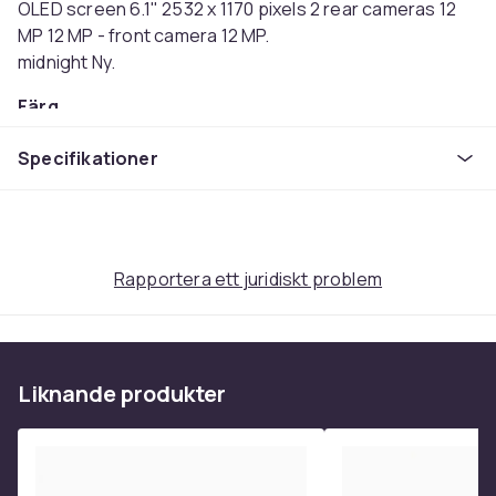
OLED screen 6.1" 2532 x 1170 pixels 2 rear cameras 12
MP 12 MP - front camera 12 MP.
midnight Ny.
Färg
Svart
Specifikationer
Operativsystem
iOS 15
Intern lagringskapacitet
128
Mobil nätverksgeneration
Rapportera ett juridiskt problem
5G
NPU (AI-ready)
Apple Neural Engine (ANE)
Liknande produkter
Uppspelningstid
75
Processorfamilj
Apple