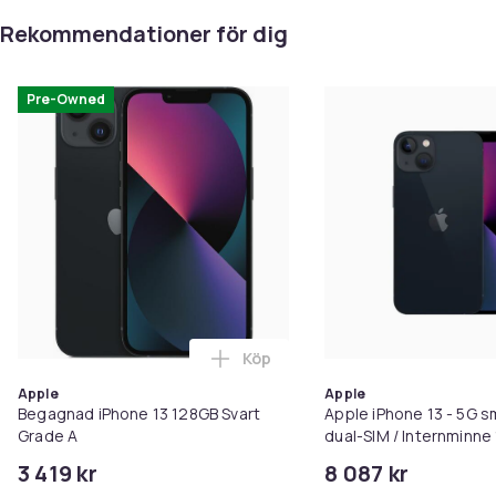
Rekommendationer för dig
Pre-Owned
Köp
Lägg till Begagnad iPhone 13 12
Apple
Apple
Begagnad iPhone 13 128GB Svart
Apple iPhone 13 - 5G 
Grade A
dual-SIM / Internminne 
OLED-skärm - 6.1" - 253
3 419 kr
8 087 kr
pixlar - 2 bakre kamero