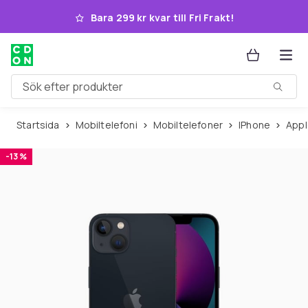
Hoppa till huvudinnehållet
Bara 299 kr kvar till Fri Frakt!
Sök efter produkter
Startsida
Mobiltelefoni
Mobiltelefoner
iPhone
App
-13 %