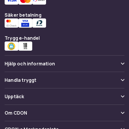
Säker betalning
Trygg e-handel
Hjälp och information
Vanliga frågor
Handla tryggt
Spåra paket
Betalning
Upptäck
Ångra & Returnera här
Leverans
Kategorier
Kundservice
Om CDON
Villkor & policy
Varumärken
Om oss
Återkallelser