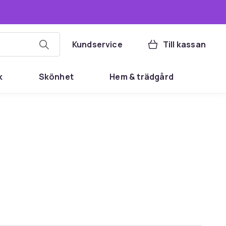
Kundservice
Till kassan
k
Skönhet
Hem & trädgård