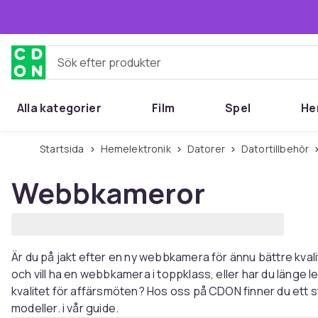
Hoppa till huvudinnehållet
Sök efter produkter
Alla kategorier
Film
Spel
He
Startsida
Hemelektronik
Datorer
Datortillbehör
Webbkameror
Är du på jakt efter en ny webbkamera för ännu bättre kvali
och vill ha en webbkamera i toppklass, eller har du länge
kvalitet för affärsmöten? Hos oss på CDON finner du ett sto
modeller. i vår guide.