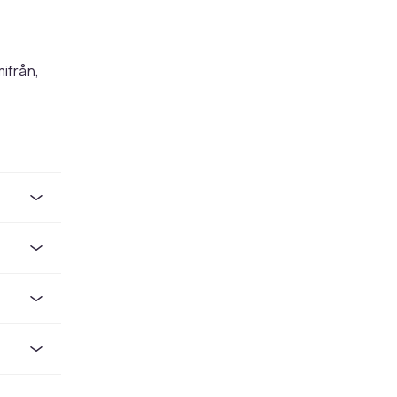
ifrån,
e flesta
os CDON
ill
rkt för
ouTube-
ssionellt
för
o,