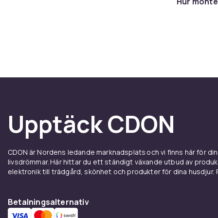
Hur monte
erbjuder exce
skapare som vi
webbkameror k
internetuppk
Autofo
Autofokus säke
webbkamerorn
Upptäck CDON
och håller dig
som HDR, Low 
även vid bakg
Kiyo Pro är e
CDON är Nordens ledande marknadsplats och vi finns här för d
livsdrömmar. Här hittar du ett ständigt växande utbud av produ
Inbygg
elektronik till trädgård, skönhet och produkter för dina husdjur. Pr
De flesta web
Betalningsalternativ
modeller fång