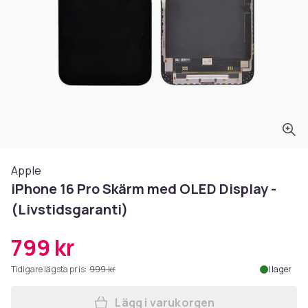
Apple
iPhone 16 Pro Skärm med OLED Display -
(Livstidsgaranti)
799 kr
Tidigare lägsta pris:
999 kr
I lager
Lägg i varukorgen