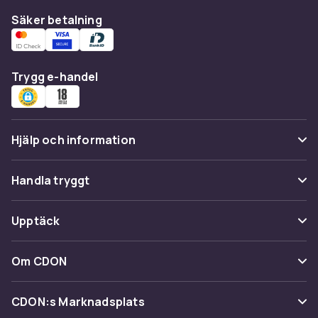
Säker betalning
Trygg e-handel
Hjälp och information
Vanliga frågor
Handla tryggt
Spåra paket
Betalning
Upptäck
Ångra & Returnera här
Leverans
Kategorier
Kundservice
Om CDON
Villkor & policy
Varumärken
Om oss
Återkallelser
CDON:s Marknadsplats
Guider