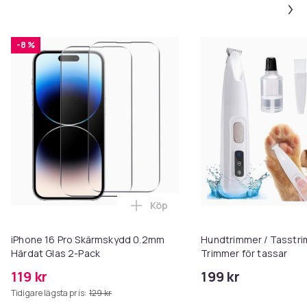
-8 %
Köp
Lägg till iPhone 16 Pro Skärmsk
iPhone 16 Pro Skärmskydd 0.2mm
Hundtrimmer / Tasstri
Härdat Glas 2-Pack
Trimmer för tassar
119 kr
199 kr
Tidigare lägsta pris:
129 kr