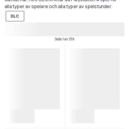
alla typer av spelare och alla typer av spelstunder.
DLC
Sida 1 av 139