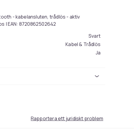
ooth - kabelansluten, trådlös - aktiv
nos | EAN: 8720862502642
Svart
Kabel & Trådlös
Ja
Binaural
30
312
d60b874e-8006-4819-85de-27dc4dca826a
Rapportera ett juridiskt problem