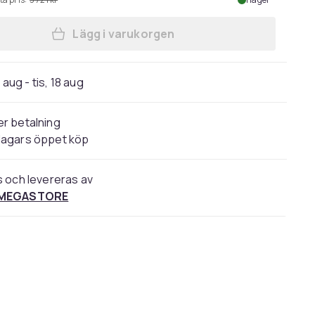
Lägg i varukorgen
Lägg till Sonos Ace - Hörlurar med m
 aug - tis, 18 aug
r betalning
dagars öppet köp
s och levereras av
 MEGASTORE