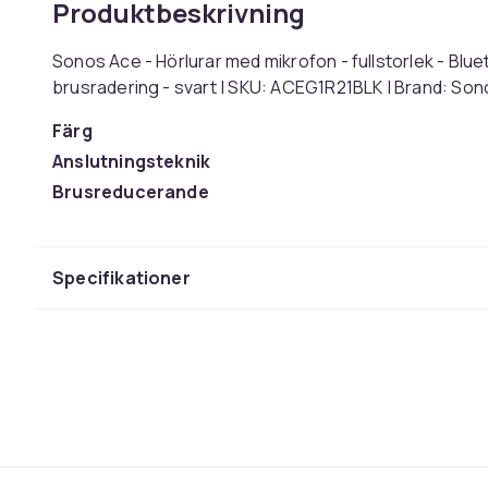
Produktbeskrivning
Sonos Ace - Hörlurar med mikrofon - fullstorlek - Bluet
brusradering - svart | SKU: ACEG1R21BLK | Brand: So
Färg
Anslutningsteknik
Brusreducerande
Typ av hörlurar
Uppspelningstid
Specifikationer
Vikt
Artikel.nr.
Produktsäkerhetsinformation