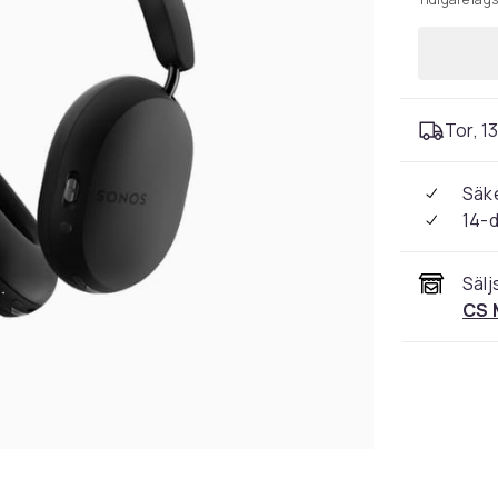
Tor, 13
Säke
14-
Sälj
CS