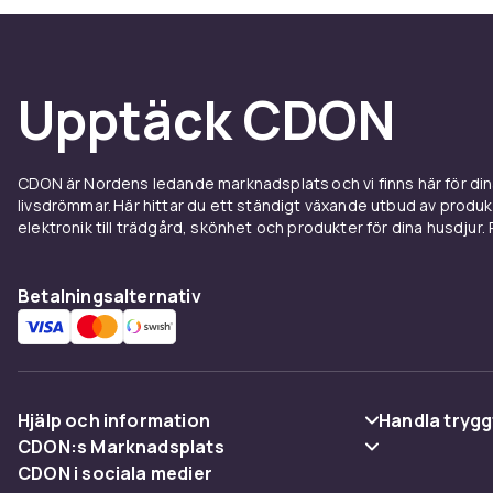
Upptäck CDON
CDON är Nordens ledande marknadsplats och vi finns här för d
livsdrömmar. Här hittar du ett ständigt växande utbud av produ
elektronik till trädgård, skönhet och produkter för dina husdjur. Pr
Betalningsalternativ
Hjälp och information
Handla trygg
CDON:s Marknadsplats
Vanliga frågor
Betalning
CDON i sociala medier
Sälj på CDON