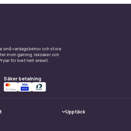
ina små vardagsbehov och stora
kter inom gaming, leksaker och
ylar för livet helt enkelt.
Säker betalning
t
Upptäck
Kategorier