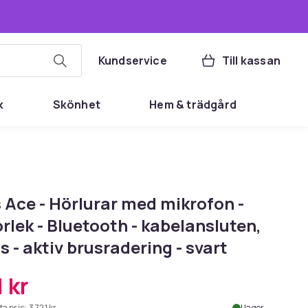
Kundservice
Till kassan
k
Skönhet
Hem & trädgård
 Ace - Hörlurar med mikrofon -
orlek - Bluetooth - kabelansluten,
s - aktiv brusradering - svart
 kr
ta pris:
3 721 kr
I lager