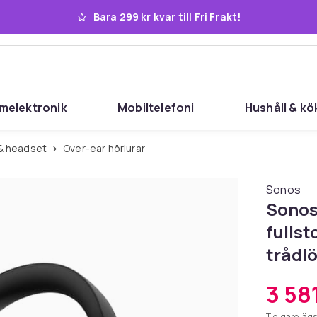
Bara 299 kr kvar till Fri Frakt!
melektronik
Mobiltelefoni
Hushåll & kö
r & headset
Over-ear hörlurar
Sonos
Sonos
fullst
trådlö
3 581
Tidigare lägs