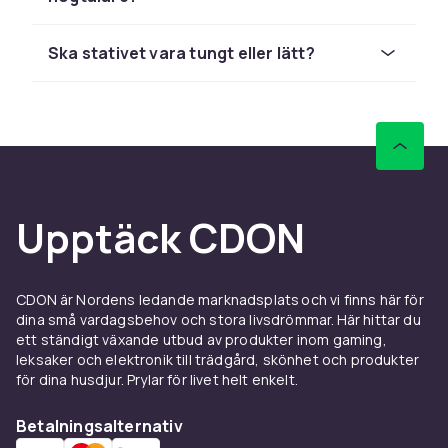
Väggfästen sparar golvyta och placerar
surround-högtalare eller Sonos-modeller
exakt där du vill ha dem. Lutningsbara fästen
Ska stativet vara tungt eller lätt?
riktar ljudet mot lyssningspositionen.
Isoleringsplattor för
skrivbord
Skumisolering och akustiska plattor dämpar
vibrationer mellan studiomonitorer och
Upptäck CDON
skrivbordet. Vinklade plattor riktar dessutom
monitorn uppåt mot öronhöjd. Enkel
uppgradering med stor effekt.
CDON är Nordens ledande marknadsplats och vi finns här för
Köptips för Högtalarstativ
dina små vardagsbehov och stora livsdrömmar. Här hittar du
ett ständigt växande utbud av produkter inom gaming,
leksaker och elektronik till trädgård, skönhet och produkter
Hos CDON hittar du högtalarstativ från
för dina husdjur. Prylar för livet helt enkelt.
marknadsledande märken som Sony,
Sennheiser, Bose, JBL, Bowers & Wilkins,
Betalningsalternativ
Denon, Yamaha och Marshall till