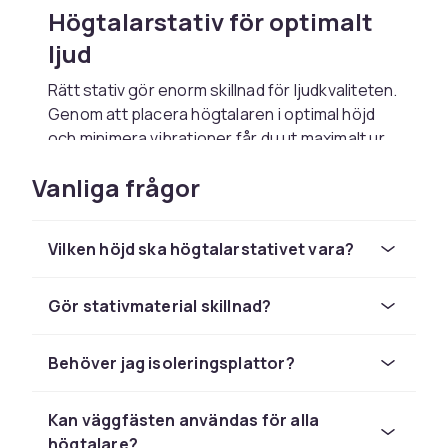
Högtalarstativ för optimalt
ljud
Rätt stativ gör enorm skillnad för ljudkvaliteten.
Genom att placera högtalaren i optimal höjd
och minimera vibrationer får du ut maximalt ur
dina högtalare. Hos CDON hittar du golvstativ
Vanliga frågor
och väggfästen i alla prisklasser.
Golvstativ i metall
Vilken höjd ska högtalarstativet vara?
Stabila metallstativ med fyllbar pelare ger den
bästa grunden för bokhyllehögtalare.
Gör stativmaterial skillnad?
Justerbar topplatta, spikar och gummifötter
anpassar sig till alla golv och högtalare.
Behöver jag isoleringsplattor?
Väggfästen för diskret
montering
Kan väggfästen användas för alla
högtalare?