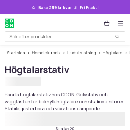
Hoppa till huvudinnehållet
Bara 299 kr kvar till Fri Frakt!
Sök efter produkter
Startsida
Hemelektronik
Ljudutrustning
Högtalare
Högtalarstativ
Handla högtalarstativ hos CDON. Golvstativ och
väggfästen för bokhyllehögtalare och studiomonitorer.
Stabila, justerbara och vibrationsdämpande.
Sida 1 av 20