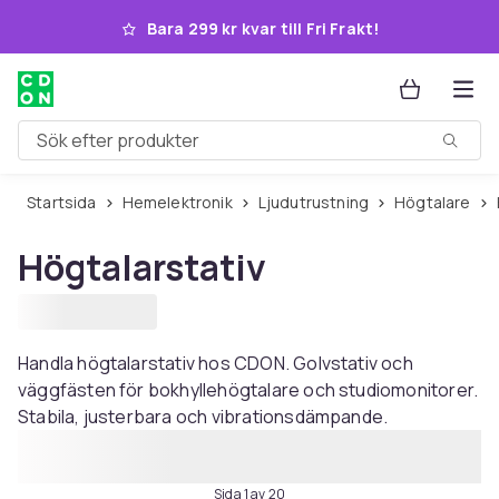
Hoppa till huvudinnehållet
Bara 299 kr kvar till Fri Frakt!
Sök efter produkter
Startsida
Hemelektronik
Ljudutrustning
Högtalare
Högtalarstativ
Handla högtalarstativ hos CDON. Golvstativ och
väggfästen för bokhyllehögtalare och studiomonitorer.
Stabila, justerbara och vibrationsdämpande.
Sida 1 av 20