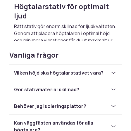
Högtalarstativ för optimalt
ljud
Rätt stativ gör enorm skillnad för ljudkvaliteten.
Genom att placera högtalaren i optimal höjd
och minimera vibrationer får du ut maximalt ur
dina högtalare. Hos CDON hittar du golvstativ
Vanliga frågor
och väggfästen i alla prisklasser.
Golvstativ i metall
Vilken höjd ska högtalarstativet vara?
Stabila metallstativ med fyllbar pelare ger den
bästa grunden för bokhyllehögtalare.
Gör stativmaterial skillnad?
Justerbar topplatta, spikar och gummifötter
anpassar sig till alla golv och högtalare.
Behöver jag isoleringsplattor?
Väggfästen för diskret
montering
Kan väggfästen användas för alla
högtalare?