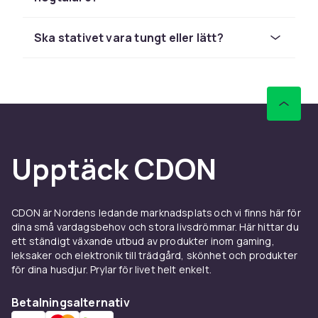
Väggfästen sparar golvyta och placerar
surround-högtalare eller Sonos-modeller
exakt där du vill ha dem. Lutningsbara fästen
Ska stativet vara tungt eller lätt?
riktar ljudet mot lyssningspositionen.
Isoleringsplattor för
skrivbord
Skumisolering och akustiska plattor dämpar
vibrationer mellan studiomonitorer och
Upptäck CDON
skrivbordet. Vinklade plattor riktar dessutom
monitorn uppåt mot öronhöjd. Enkel
uppgradering med stor effekt.
CDON är Nordens ledande marknadsplats och vi finns här för
Köptips för Högtalarstativ
dina små vardagsbehov och stora livsdrömmar. Här hittar du
ett ständigt växande utbud av produkter inom gaming,
leksaker och elektronik till trädgård, skönhet och produkter
Hos CDON hittar du högtalarstativ från
för dina husdjur. Prylar för livet helt enkelt.
marknadsledande märken som Sony,
Sennheiser, Bose, JBL, Bowers & Wilkins,
Betalningsalternativ
Denon, Yamaha och Marshall till