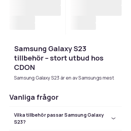
Samsung Galaxy S23
tillbehör – stort utbud hos
CDON
Samsung Galaxy S23 är en av Samsungs mest
uppskattade telefoner och kom med
imponerande specifikationer när den
Vanliga frågor
lanserades 2023. Med en 6,1-tums skärm,
trippelkamera med 50 MP och förbättrad
nattfotografering och Snapdragon 8 Gen 2
Vilka tillbehör passar Samsung Galaxy
och sju års OS-uppdateringar är det en telefon
S23?
som förtjänar rätt skydd och tillbehör. Hos