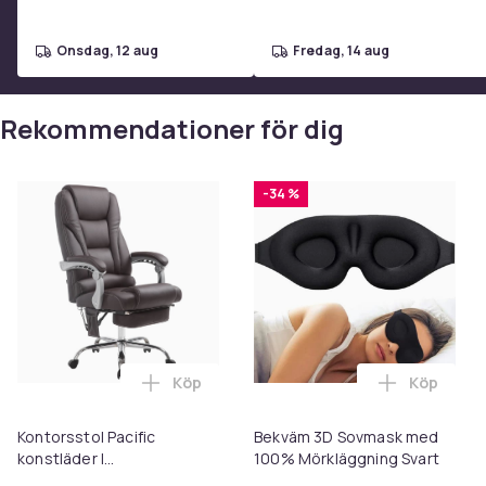
onsdag, 12 aug
fredag, 14 aug
Rekommendationer för dig
-34 %
Köp
Köp
Lägg till Kontorsstol Pacific konstläder 
Lägg till
Kontorsstol Pacific
Bekväm 3D Sovmask med
konstläder I
100% Mörkläggning Svart
massagefunktion I