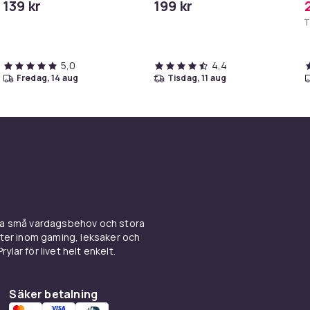
139 kr
199 kr
Håll ditt badrum torrt och
T
tryggt 2m
5,0
4,4
fredag, 14 aug
tisdag, 11 aug
ina små vardagsbehov och stora
kter inom gaming, leksaker och
ylar för livet helt enkelt.
Säker betalning