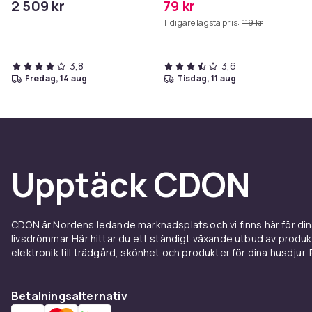
2 509 kr
79 kr
höjdjusterbar I fotstöd
Tidigare lägsta pris:
119 kr
3,8
3,6
fredag, 14 aug
tisdag, 11 aug
Upptäck CDON
CDON är Nordens ledande marknadsplats och vi finns här för d
livsdrömmar. Här hittar du ett ständigt växande utbud av produ
elektronik till trädgård, skönhet och produkter för dina husdjur. Pr
Betalningsalternativ