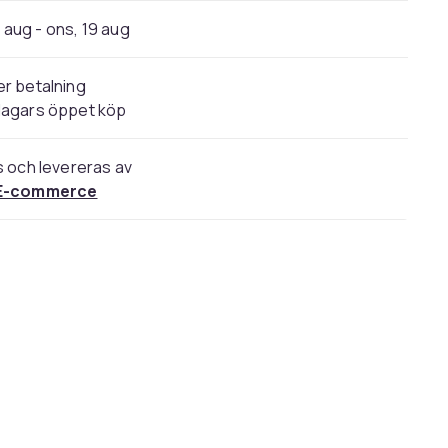
4 aug - ons, 19 aug
r betalning
dagars öppet köp
s och levereras av
E-commerce