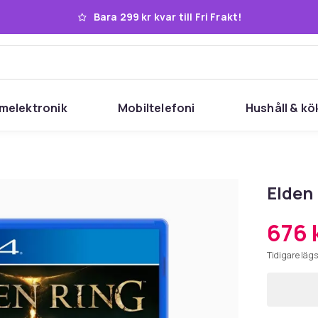
Bara 299 kr kvar till Fri Frakt!
melektronik
Mobiltelefoni
Hushåll & kö
Elden
676 
Tidigare lägs