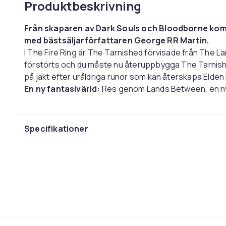
Produktbeskrivning
Från skaparen av Dark Souls och Bloodborne kom
med bästsäljarförfattaren George RR Martin.
I The Fire Ring är The Tarnished förvisade från The L
förstörts och du måste nu återuppbygga The Tarnished,
på jakt efter uråldriga runor som kan återskapa Elden 
En ny fantasivärld:
Res genom Lands Between, en ny 
skaparen av den inflytelserika videospel-serien DARK
till New York Times bästsäljande fantasyserie A Song 
Elden Ringens kraft. Möt motståndare med djupa bakg
Specifikationer
motiv för att hjälpa eller hindra dina framsteg och fru
Utforska länderna däremellan:
ELDEN RING har vids
komplexa fängelsehålor som är sömlöst sammankopplad
eller till häst, ensam eller online med andra spelare, 
slätterna, kvävande träsken, spiralformade bergen, 
platser i en skala som aldrig tidigare skådats i en Fro
Genre-definierande gameplay:
Skapa din karaktär 
definiera din spelstil genom att experimentera med e