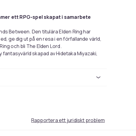
mer ett RPG-spel skapat i samarbete
ands Between. Den titulära Elden Ring har
 ge dig ut på en resa i en förfallande värld,
Ring och bli The Elden Lord.
fantasyvärld skapad av Hidetaka Miyazaki,
 SOULS, och George R. R. Martin, författare
of Ice and Fire. Avslöja mysterierna bakom
runder, karaktärer med sina egna unika
ktansvärda varelser.
träckta fantastiska landskap och skuggiga,
e. Korsa den hisnande världen till fots
och fördjupa dig helt i de gräsbevuxna
förebådande slott och andra storslagna
mSoftware-titel.
Rapportera ett juridiskt problem
i FromSoftwares förfinade action-RPG och
tt brett utbud av vapen, magiska förmågor