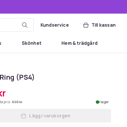
Kundservice
Till kassan
k
Skönhet
Hem & trädgård
 Ring (PS4)
kr
ta pris:
693 kr
I lager
Lägg i varukorgen
Lägg till Elden Ring (PS4) i varukorg