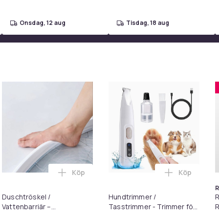
onsdag, 12 aug
tisdag, 18 aug
Köp
Köp
I massagefunktion I höjdjusterbar I fotstöd i varukorgen
 Bekväm 3D Sovmask med 100% Mörkläggning Svart i varukorge
Lägg till Duschtröskel / Vattenbarriär – S
Lägg till H
R
Duschtröskel /
Hundtrimmer /
Vattenbarriär –
Tasstrimmer - Trimmer för
R
Självhäftande Silikonlist
tassar
1