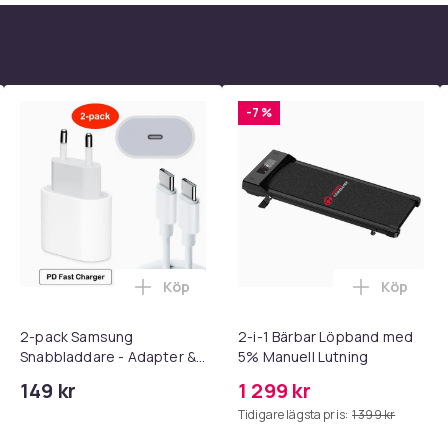
i strid, plocka bort fiender en efter en med
älp. Många alternativ står till ditt förfogande
-7 %
omma.
72
67b5ce3b-6f91-572e-8515-e2620966d323
Köp
Köp
 - Adapter + Kabel 25W lightning - USB-C 2m i varukorgen
l iPhone 17 / 16 / 15 Snabbladdare med 2M USB-C till USB-C kab
Lägg till 2-pack Samsung Snabbladdare
Lägg till
2-pack Samsung
2-i-1 Bärbar Löpband med
Snabbladdare - Adapter &
5% Manuell Lutning
Kabel 20W USB-C 2m
149 kr
1 299 kr
Tidigare lägsta pris:
1 399 kr