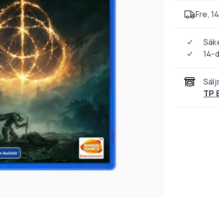
Fre, 1
Säke
14-
Sälj
TP 