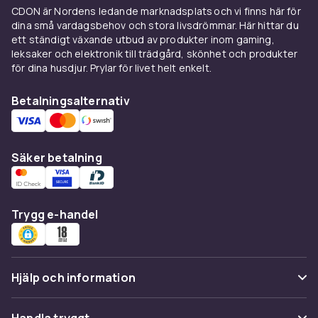
CDON är Nordens ledande marknadsplats och vi finns här för
iPad vs bärbar dator – när
dina små vardagsbehov och stora livsdrömmar. Här hittar du
räcker iPad?
ett ständigt växande utbud av produkter inom gaming,
leksaker och elektronik till trädgård, skönhet och produkter
iPad räcker om du: surfar, streamar, antecknar
för dina husdjur. Prylar för livet helt enkelt.
och använder Office-appar. iPad pro med
Betalningsalternativ
Magic Keyboard ersätter laptop för 80% av
användarna. iPad räcker INTE om du behöver:
specialiserad desktop-mjukvara (CAD,
avancerad videoredigering), extern hårdvara
Säker betalning
med USB eller Windows-miljö. Kombinationen
iPad + tangentbord + Apple Pencil är kraftfull
för de flesta.
Trygg e-handel
Apple Pencil och tangentbord
– värt det?
Hjälp och information
Apple Pencil (2:a gen för Air/Pro, USB-C för
standard): Lågtids-latens, tryckkänslighet och
Vanliga frågor
tilt-funktion för naturlig ritupplevelse.