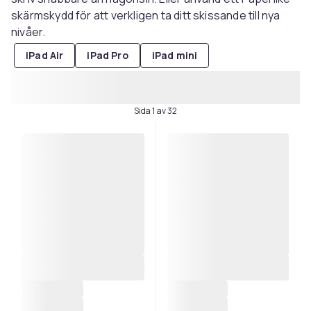
skärmskydd för att verkligen ta ditt skissande till nya
nivåer.
iPad Air
iPad Pro
iPad mini
Sida 1 av 32