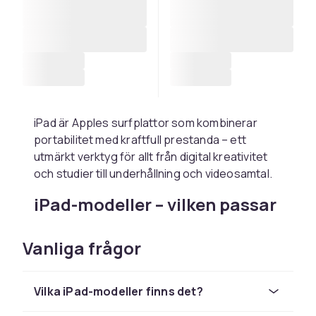
iPad är Apples surfplattor som kombinerar
portabilitet med kraftfull prestanda – ett
utmärkt verktyg för allt från digital kreativitet
och studier till underhållning och videosamtal.
iPad-modeller – vilken passar
dig?
Vanliga frågor
iPad (standard): Bästa prisvärda valet för de
flesta. Passar barn, underhållning och
grundläggande produktivitet. iPad Air:
Vilka iPad-modeller finns det?
Kraftigare processor (M2/M3), tunnare