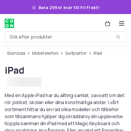
Hoppa till huvudinnehållet
Bara 299 kr kvar till Fri Frakt!
Sök efter produkter
Startsida
Mobiltelefoni
Surfplattor
iPad
iPad
Med en Apple iPad har du allting samlat, oavsett om det
rör jobbet, skolan eller dina konstnärliga alster. I vårt
sortiment hittar du en rad olika modeller och tillbehör
som tillsammans hjälper dig skräddarsy din upplevelse.
Koppla samman din iPad med ett Magic Keyboard och
skriv snabbare än någonsin. Eller använd ett Paperlike-