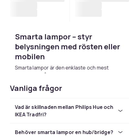
Smarta lampor – styr
belysningen med rösten eller
mobilen
Smarta lampor är den enklaste och mest
populära ingången till smarta hem. De byter ut
vanliga glödlampor och ansluter till Wi-Fi eller
Vanliga frågor
Zigbee för att styras via app, röstassistent
eller automatiseringer. Philips Hue är
marknadens premiumalternativ med 16 miljoner
Vad är skillnaden mellan Philips Hue och
färger och avancerade scener. IKEA Tradfri är
IKEA Tradfri?
prisvärda och Zigbee-baserade. Govee,
Yeelight och TP-Link Tapo erbjuder bra Wi-Fi-
Behöver smarta lampor en hub/bridge?
lampor till lägre pris.