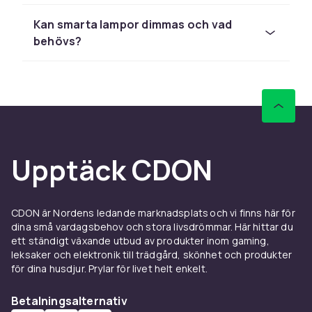
Smarta lampor kan ändra färgtemperatur
Kan smarta lampor dimmas och vad
(kallvitt för vakenhet, varmvitt för avslappning)
behövs?
och dimmas mjukt. Morgonrutiner med gradvis
ökning av ljusintensiteten kan ersätta
väckarklockan. Frånvarobelysning simulerar
närvaro i hemmet när du är bortrest.
Välj rätt smart lampa
E27 (standard) och E14 (liten) är de vanligaste
Upptäck CDON
sockelformaten. Välj mellom White (bara
varmvitt/kallvitt), White Ambiance (justerbara
färgtemperaturer) eller Color (alla färger +
CDON är Nordens ledande marknadsplats och vi finns här för
vitt). Kontrollera om lampan kräver en
dina små vardagsbehov och stora livsdrömmar. Här hittar du
bridge/hub eller fungerar direkt med Wi-Fi.
ett ständigt växande utbud av produkter inom gaming,
GU10-spotlights passar inbyggda spotlights.
leksaker och elektronik till trädgård, skönhet och produkter
för dina husdjur. Prylar för livet helt enkelt.
Köp smarta lampor online hos CDON.
Betalningsalternativ
Köptips för Smarta lampor