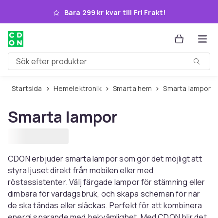
Hoppa till huvudinnehållet
Bara 299 kr kvar till Fri Frakt!
Sök efter produkter
Startsida
Hemelektronik
Smarta hem
Smarta lampor
Smarta lampor
CDON erbjuder smarta lampor som gör det möjligt att
styra ljuset direkt från mobilen eller med
röstassistenter. Välj färgade lampor för stämning eller
dimbara för vardagsbruk, och skapa scheman för när
de ska tändas eller släckas. Perfekt för att kombinera
energi sparande med bekvämlighet. Med CDON blir det