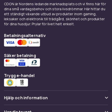
Pro med M-chip och OLED-skärm. Stöd för
CDON är Nordens ledande marknadsplats och vi finns här för
dina små vardagsbehov och stora livsdrömmar. Här hittar du
Apple Pencil och Magic Keyboard gör iPad Pro
ett ständigt växande utbud av produkter inom gaming,
till en riktig laptop-ersättare för designers,
leksaker och elektronik till trädgård, skönhet och produkter
fotografer och skribenter.
för dina husdjur. Prylar för livet helt enkelt.
Samsung Galaxy Tab —
Betalningsalternativ
Android-surfplatta med hög
prestanda
Säker betalning
Samsung Galaxy Tab
är det naturliga valet för
dig som föredrar en android surfplatta. Galaxy
Tab-serien erbjuder ett brett urval från
Trygg e-handel
prisvänliga Tab A-modeller för surf och
streaming, till de kraftfulla Tab S-modellerna
med Super AMOLED-skärmar, Snapdragon-
chip och stöd för S Pen. Android-ekosystemet
Hjälp och information
ger tillgång till Google Play Store med
miljontals appar och tät integration med
Vanliga frågor
Google-tjänster.