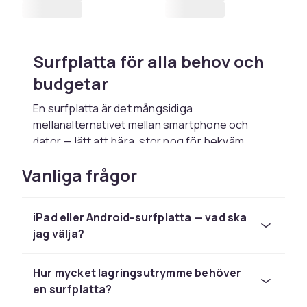
Surfplatta för alla behov och
budgetar
En surfplatta är det mångsidiga
mellanalternativet mellan smartphone och
dator — lätt att bära, stor nog för bekväm
användning och kraftfull nog för arbete,
Vanliga frågor
studier och underhållning. Hos CDON hittar du
ett brett sortiment av surfplattor från världens
ledande tillverkare, med modeller för alla
iPad eller Android-surfplatta — vad ska
användningsfall och prisklasser — från
jag välja?
kompakta 8-tums barnplattor till stora 13-tums
professionella arbetsplattor.
Hur mycket lagringsutrymme behöver
Sortimentet inkluderar
Apple iPad
,
Samsung
en surfplatta?
Galaxy Tab
och
Microsoft Surface
samt