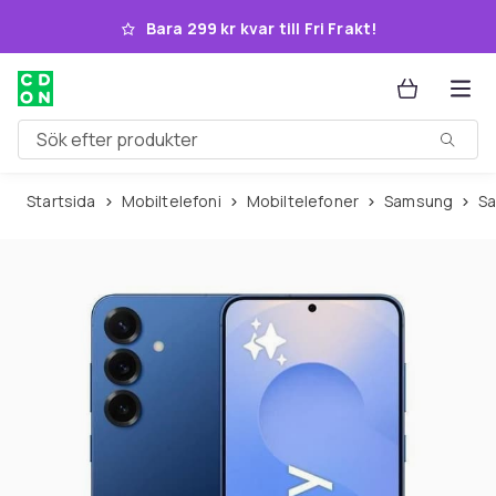
Hoppa till huvudinnehållet
Bara 299 kr kvar till Fri Frakt!
Sök efter produkter
Startsida
Mobiltelefoni
Mobiltelefoner
Samsung
S