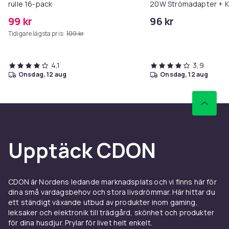
rulle 16-pack
20W Strömadapter + K
99 kr
96 kr
Tidigare lägsta pris:
109 kr
4,1
3,9
onsdag, 12 aug
onsdag, 12 aug
Upptäck CDON
CDON är Nordens ledande marknadsplats och vi finns här för
dina små vardagsbehov och stora livsdrömmar. Här hittar du
ett ständigt växande utbud av produkter inom gaming,
leksaker och elektronik till trädgård, skönhet och produkter
för dina husdjur. Prylar för livet helt enkelt.