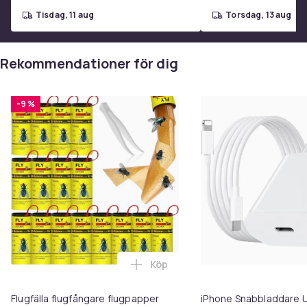
tisdag, 11 aug
torsdag, 13 aug
Rekommendationer för dig
-9 %
Köp
Lägg till Flugfälla flugfångare 
Flugfälla flugfångare flugpapper
iPhone Snabbladdare U