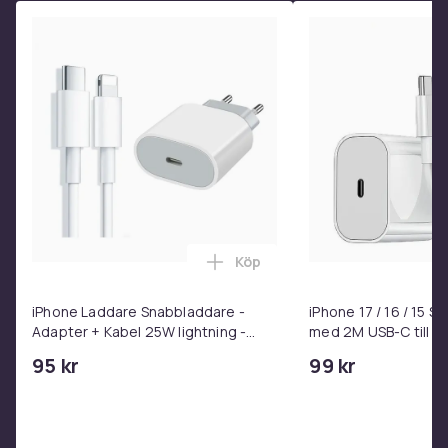
Processorfamilj
Snapdragon
RAM
12
Skärmstorlek
6.7
Vikt
190
Artikel.nr.
d92a7b92-07e0-52da-b987-9d9f0aa75bb3
Köp
Lägg till iPhone Laddare Snab
Produktsäkerhetsinformation
iPhone Laddare Snabbladdare -
iPhone 17 / 16 / 15 
Adapter + Kabel 25W lightning -
med 2M USB-C till U
USB-C 2m
95 kr
99 kr