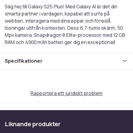
Säg hej till Galaxy S25 Plus! Med Galaxy AI är det din
smarta partner i vardagen, kapabel att surfa på
webben, interagera med dina appar och föreslå
lösningar utifrån kontexten. Dess 6,7-tums skärm, 50
Mpx kamera, Snapdragon 8 Elite-processor med 12 GB
RAM och 4900 mAh batteri ger dig en exceptionell
upplevelse.
Specifikationer
Färg
Marinblå
Operativsystem
Android 15
Intern lagringskapacitet
Rapportera ett juridiskt problem
256
Uppdateringsfrekvens
120
Mobil nätverksgeneration
Liknande produkter
5G