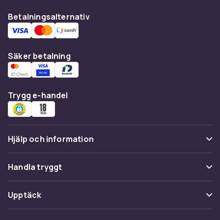
Betalningsalternativ
Säker betalning
Trygg e-handel
Hjälp och information
Vanliga frågor
Handla tryggt
Spåra paket
Betalning
Upptäck
Ångra & Returnera här
Leverans
Kategorier