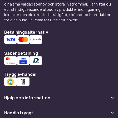
dina små vardagsbehov och stora livsdrömmar. Här hittar du
kan vara bra att kontrollera att utrymmet
ett ständigt växande utbud av produkter inom gaming,
räcker för dina behov. Även batteritiden
leksaker och elektronik till trädgård, skönhet och produkter
varierar mellan modeller och har du en stor yta
för dina husdjur. Prylar för livet helt enkelt.
som ska städas kan det vara bra att se till att
batteritiden räcker till för att dammsugaren
Betalningsalternativ
ska hinna göra klart jobbet. Oavsett behov så
har vi robotdammsugaren för dig!
Se även:
Dammsugare
,
Dammsugartillbehör
,
Säker betalning
Golvdammsugare
och
Grovdammsugare
Trygg e-handel
Hjälp och information
Vanliga frågor
Handla tryggt