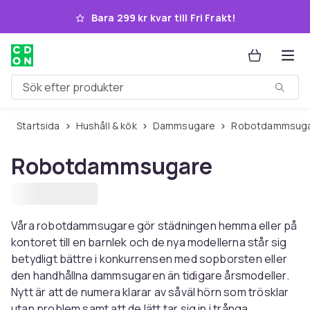
Hoppa till huvudinnehållet
Bara 299 kr kvar till Fri Frakt!
Sök efter produkter
Startsida
Hushåll & kök
Dammsugare
Robotdammsug
Robotdammsugare
Våra robotdammsugare gör städningen hemma eller på
kontoret till en barnlek och de nya modellerna står sig
betydligt bättre i konkurrensen med sopborsten eller
den handhållna dammsugaren än tidigare årsmodeller.
Nytt är att de numera klarar av såväl hörn som trösklar
utan problem samt att de lätt tar sig in i trånga